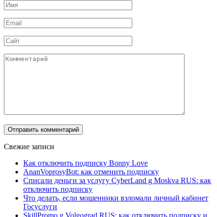
Имя
*
Email
*
Сайт
Комментарий
Свежие записи
Как отключить подписку Bonny Love
AnanVoprosyBot: как отменить подписку
Списали деньги за услугу CyberLand g Moskva RUS: как
отключить подписку
Что делать, если мошенники взломали личный кабинет
Госуслуги
SkillPromo g Volgograd RUS: как отключить подписку и