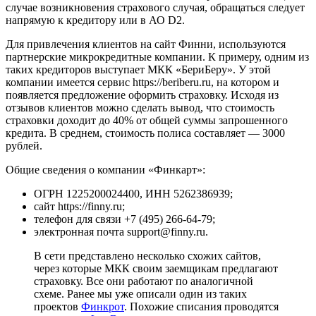
случае возникновения страхового случая, обращаться следует
напрямую к кредитору или в АО D2.
Для привлечения клиентов на сайт Финни, используются
партнерские микрокредитные компании. К примеру, одним из
таких кредиторов выступает МКК «БериБеру». У этой
компании имеется сервис https://beriberu.ru, на котором и
появляется предложение оформить страховку. Исходя из
отзывов клиентов можно сделать вывод, что стоимость
страховки доходит до 40% от общей суммы запрошенного
кредита. В среднем, стоимость полиса составляет — 3000
рублей.
Общие сведения о компании «Финкарт»:
ОГРН 1225200024400, ИНН 5262386939;
сайт https://finny.ru;
телефон для связи +7 (495) 266-64-79;
электронная почта support@finny.ru.
В сети представлено несколько схожих сайтов,
через которые МКК своим заемщикам предлагают
страховку. Все они работают по аналогичной
схеме. Ранее мы уже описали один из таких
проектов
Финкрот
. Похожие списания проводятся