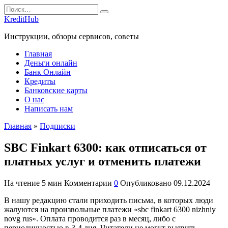
Перейти
Search
к
for:
KreditHub
содержанию
Инструкции, обзоры сервисов, советы
Главная
Деньги онлайн
Банк Онлайн
Кредиты
Банковские карты
О нас
Написать нам
Главная
»
Подписки
SBC Finkart 6300: как отписаться от
платных услуг и отменить платежи
На чтение
5 мин
Комментарии
0
Опубликовано
09.12.2024
В нашу редакцию стали приходить письма, в которых люди
жалуются на произвольные платежи «sbc finkart 6300 nizhniy
novg rus». Оплата проводится раз в месяц, либо с
периодичностью в 3-4 дня. Читатели не могут выявить