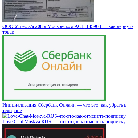
ООО Успех а/я 208 в Московском АСЦ 145903 — как вернуть
товар
Инициализация Сбербанк Онлайн — что это, как убрать в
телефоне
Love Chat Moskva RUS — что это, как отменить подписку