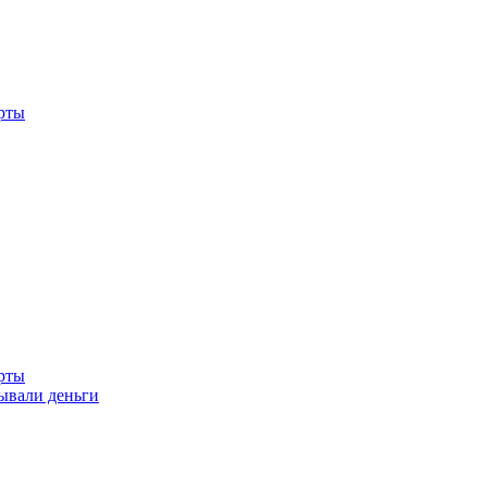
рты
рты
сывали деньги