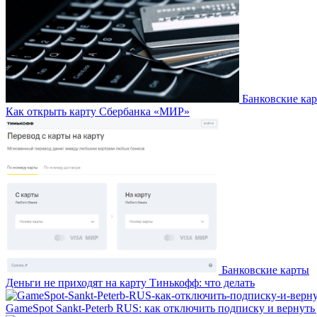
Банковские ка
Как открыть карту Сбербанка «МИР»
Банковские карты
Деньги не приходят на карту Тинькофф: что делать
GameSpot Sankt-Peterb RUS: как отключить подписку и вернуть