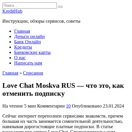
Перейти
Search
к
for:
KreditHub
содержанию
Инструкции, обзоры сервисов, советы
Главная
Деньги онлайн
Банк Онлайн
Кредиты
Банковские карты
О нас
Написать нам
Главная
»
Списания
Love Chat Moskva RUS — что это, как
отменить подписку
На чтение
5 мин
Комментарии
10
Опубликовано
23.01.2024
Сейчас интернет переполнен сервисами знакомств, причем
большая их часть занимается сомнительной деятельностью,
навязывая дорогостоящие платные подписки. В статье
расскажем про сервис Love Chat. Столкнувшиеся с ним