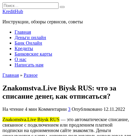
Перейти
Search
к
for:
KreditHub
содержанию
Инструкции, обзоры сервисов, советы
Главная
Деньги онлайн
Банк Онлайн
Кредиты
Банковские карты
О нас
Написать нам
Главная
»
Разное
Znakomstva.Live Biysk RUS: что за
списание денег, как отписаться?
На чтение
4 мин
Комментарии
3
Опубликовано
12.11.2022
Znakomstva.Live Biysk RUS
— это автоматическое списание,
связанное с подключением или продлением платной
подписки на одноименном сайте знакомств. Деньги
списываются с карты, которую пользователь использовал для