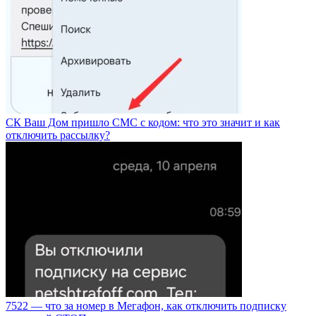
СК Ваш Дом пришло СМС с кодом: что это значит и как
отключить рассылку?
7522 — что за номер в Мегафон, как отключить подписку