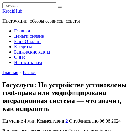
Перейти
Search
к
for:
KreditHub
содержанию
Инструкции, обзоры сервисов, советы
Главная
Деньги онлайн
Банк Онлайн
Кредиты
Банковские карты
О нас
Написать нам
Главная
»
Разное
Госуслуги: На устройстве установлены
root-права или модифицирована
операционная система — что значит,
как исправить
На чтение
4 мин
Комментарии
2
Опубликовано
06.06.2024
В последнее время на многих мобильных устройствах