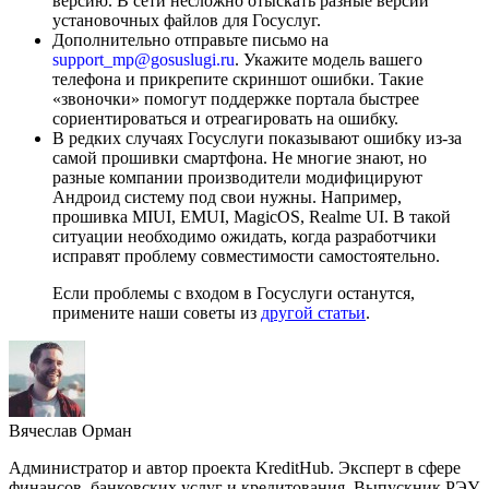
версию. В сети несложно отыскать разные версии
установочных файлов для Госуслуг.
Дополнительно отправьте письмо на
support_mp@gosuslugi.ru
. Укажите модель вашего
телефона и прикрепите скриншот ошибки. Такие
«звоночки» помогут поддержке портала быстрее
сориентироваться и отреагировать на ошибку.
В редких случаях Госуслуги показывают ошибку из-за
самой прошивки смартфона. Не многие знают, но
разные компании производители модифицируют
Андроид систему под свои нужны. Например,
прошивка MIUI, EMUI, MagicOS, Realme UI. В такой
ситуации необходимо ожидать, когда разработчики
исправят проблему совместимости самостоятельно.
Если проблемы с входом в Госуслуги останутся,
примените наши советы из
другой статьи
.
Вячеслав Орман
Администратор и автор проекта KreditHub. Эксперт в сфере
финансов, банковских услуг и кредитования. Выпускник РЭУ