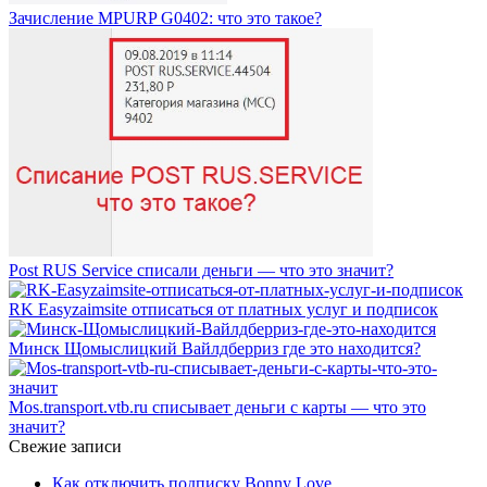
Зачисление MPURP G0402: что это такое?
Post RUS Service списали деньги — что это значит?
RK Easyzaimsite отписаться от платных услуг и подписок
Минск Щомыслицкий Вайлдберриз где это находится?
Mos.transport.vtb.ru списывает деньги с карты — что это
значит?
Свежие записи
Как отключить подписку Bonny Love