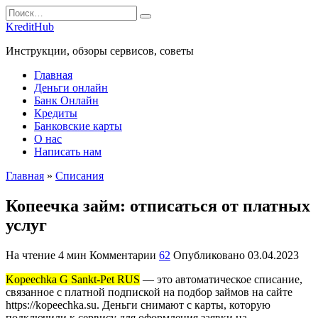
Перейти
Search
к
for:
KreditHub
содержанию
Инструкции, обзоры сервисов, советы
Главная
Деньги онлайн
Банк Онлайн
Кредиты
Банковские карты
О нас
Написать нам
Главная
»
Списания
Копеечка займ: отписаться от платных
услуг
На чтение
4 мин
Комментарии
62
Опубликовано
03.04.2023
Kopeechka G Sankt-Pet RUS
— это автоматическое списание,
связанное с платной подпиской на подбор займов на сайте
https://kopeechka.su. Деньги снимают с карты, которую
подключили к сервису для оформления заявки на