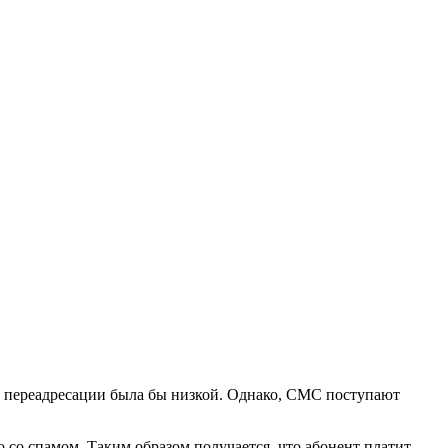
 переадресации была бы низкой. Однако, СМС поступают
 со спамом. Таким образом получается, что абонент платит