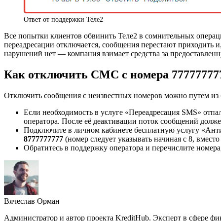
Ответ от поддержки Теле2
Все попытки клиентов обвинить Теле2 в сомнительных операц
переадресации отключается, сообщения перестают приходить и
нарушений нет — компания взимает средства за предоставленну
Как отключить СМС с номера 77777777
Отключить сообщения с неизвестных номеров можно путем из 
Если необходимость в услуге «Переадресация SMS» отпа
оператора. После её деактивации поток сообщений должен
Подключите в личном кабинете бесплатную услугу «Анти
8777777777
(номер следует указывать начиная с 8, вместо 
Обратитесь в поддержку оператора и перечислите номера
Вячеслав Орман
Администратор и автор проекта KreditHub. Эксперт в сфере ф