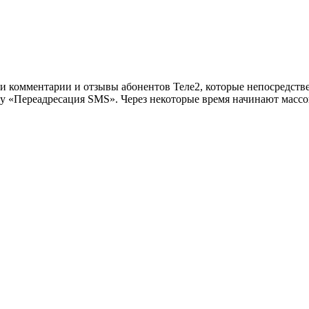
 комментарии и отзывы абонентов Теле2, которые непосредстве
у «Переадресация SMS». Через некоторые время начинают массов