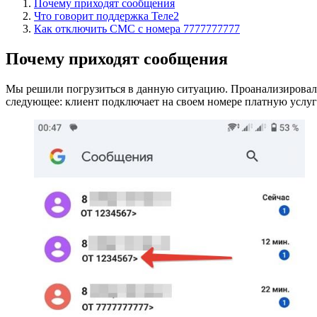
Почему приходят сообщения
Что говорит поддержка Теле2
Как отключить СМС с номера 7777777777
Почему приходят сообщения
Мы решили погрузиться в данную ситуацию. Проанализировали
следующее: клиент подключает на своем номере платную услуг