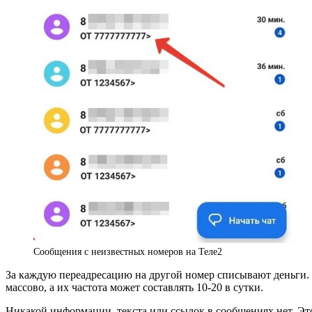
Сообщения с неизвестных номеров на Теле2
За каждую переадресацию на другой номер списывают деньги.
массово, а их частота может составлять 10-20 в сутки.
Никакой информации, текста или ссылок в сообщениях нет. Это