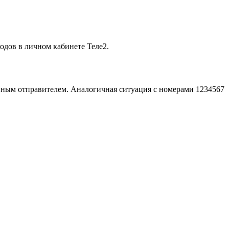
одов в личном кабинете Теле2.
данным отправителем. Аналогичная ситуация с номерами 1234567