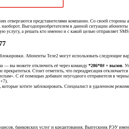
иях отвергаются представителями компании. Со своей стороны 
, наоборот. Выгодоприобретателем в данной ситуации абоненты
ю услугу, а решать кто именно и с какой целью отправляет SMS
77
блокировки. Абоненты Теле2 могут использовать следующие ва
ла — вы можете отключить её через команду
*286*0# + вызов
. 
 прекратиться. Стоит отметить, что переадресация отключается с
спам». С её помощью добавьте неугодного отправителя в черны
+7).
, которые хотите заблокировать. Специалист в удаленном режим
инансов, банковских услуг и кредитования. Выпускник РЭУ имен