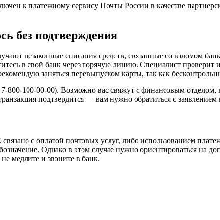
чен к платежному сервису Почты России в качестве партнерско
ось без подтверждения
учают незаконные списания средств, связанные со взломом банк
титесь в свой банк через горячую линию. Специалист проверит
екомендую заняться перевыпуском карты, так как бесконтрольн
7-800-100-00-00). Возможно вас свяжут с финансовым отделом, 
транзакция подтвердится — вам нужно обратиться с заявлением н
вязано с оплатой почтовых услуг, либо использованием платежн
означение. Однако в этом случае нужно ориентироваться на до
не медлите и звоните в банк.