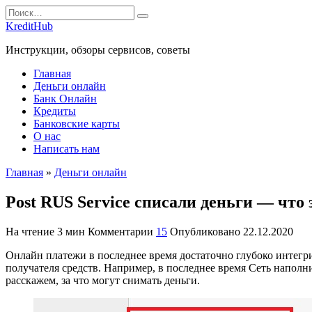
Перейти
Search
к
for:
KreditHub
содержанию
Инструкции, обзоры сервисов, советы
Главная
Деньги онлайн
Банк Онлайн
Кредиты
Банковские карты
О нас
Написать нам
Главная
»
Деньги онлайн
Post RUS Service списали деньги — что 
На чтение
3 мин
Комментарии
15
Опубликовано
22.12.2020
Онлайн платежи в последнее время достаточно глубоко интегри
получателя средств. Например, в последнее время Сеть наполн
расскажем, за что могут снимать деньги.