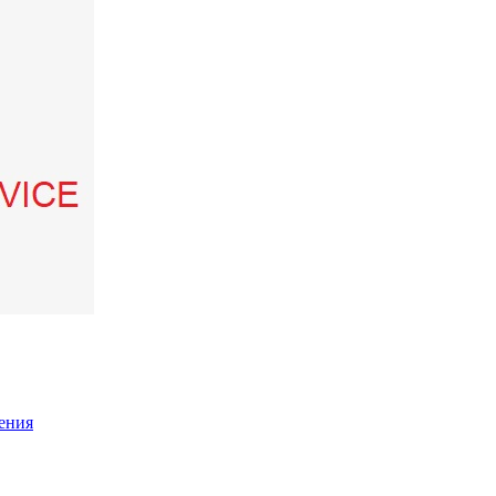
дения