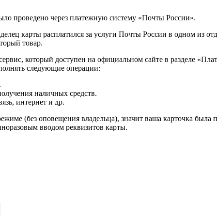
 было проведено через платежную систему «Почты России».
аделец карты расплатился за услуги Почты России в одном из о
торый товар.
ервис, который доступен на официальном сайте в разделе «Плате
полнять следующие операции:
.
получения наличных средств.
язь, интернет и др.
ежиме (без оповещения владельца), значит ваша карточка была п
иноразовым вводом реквизитов карты.