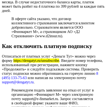
месяца. В случае недостаточного баланса карты, платеж
может быть разбит на 4 платежа по 399 рублей за каждые пять
дней.
В оферте сайта указано, что договор
коллективного страхования заключается клиентом
добровольно. Страхователем является ООО
«Финмаркет М», а страховщиком АО «Д2
Страхование» (www.d2insur.ru).
Как отключить платную подписку
Отписаться от платных услуг «Деньги Тут» можно через
форму
https://dengatyt.ru/unsubscribe
. Введите номер телефона,
использованный при регистрации, нажмите кнопку
«Продолжить» и следуйте подсказкам системы. Проверить
статус подписки можно обратившись на горячую линию
8
(495) 133-75-63
или написав на электронную почту
support@dengatyt.ru
.
Рекомендуем подать заявление на отказ от услуг в
организацию «Финмаркет М» через электронную
почту support@e-finmarket.ru. Запрос составляется
в свободной форме: укажите ваше ФИО,