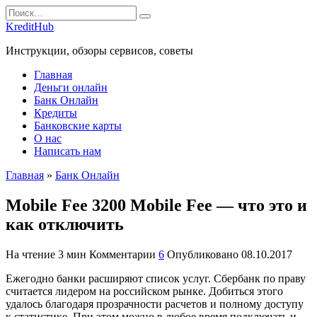
Перейти
Search
к
for:
KreditHub
содержанию
Инструкции, обзоры сервисов, советы
Главная
Деньги онлайн
Банк Онлайн
Кредиты
Банковские карты
О нас
Написать нам
Главная
»
Банк Онлайн
Mobile Fee 3200 Mobile Fee — что это и
как отключить
На чтение
3 мин
Комментарии
6
Опубликовано
08.10.2017
Ежегодно банки расширяют список услуг. Сбербанк по праву
считается лидером на российском рынке. Добиться этого
удалось благодаря прозрачности расчетов и полному доступу
к статистике. При этом можно в любое время подключать и