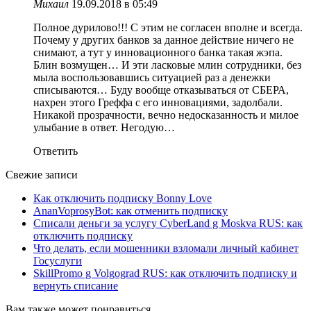
Михаил
19.09.2018 в 05:49
Полное дурилово!!! С этим не согласен вполне и всегда.
Почему у других банков за данное действие ничего не
снимают, а тут у инновационного банка такая жэпа.
Блин возмущен… И эти ласковые млин сотрудники, без
мыла воспользовавшись ситуацией раз а денежки
списываются… Буду вообще отказываться от СБЕРА,
нахрен этого Греффа с его инновациями, задолбали.
Никакой прозрачности, вечно недосказанность и милое
улыбание в ответ. Негодую…
Ответить
Свежие записи
Как отключить подписку Bonny Love
AnanVoprosyBot: как отменить подписку
Списали деньги за услугу CyberLand g Moskva RUS: как
отключить подписку
Что делать, если мошенники взломали личный кабинет
Госуслуги
SkillPromo g Volgograd RUS: как отключить подписку и
вернуть списание
Вам также может понравиться