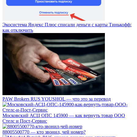
Экосистема Яндекс Плюс списали деньги с карты Тинькофф:
как отключить
PAW Brokers RUS YOUSHOL — что это за перевод
Московский АСЦ ОПС 145900 — как вернуть товар ООО
Стелс и Пост-Сервис
88005500770 — кто звонил, чей номер?