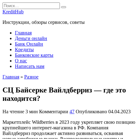
Перейти
Search
к
for:
KreditHub
содержанию
Инструкции, обзоры сервисов, советы
Главная
Деньги онлайн
Банк Онлайн
Кредиты
Банковские карты
О нас
Написать нам
Главная
»
Разное
СЦ Байсерке Вайлдберриз — где это
находится?
На чтение
3 мин
Комментарии
47
Опубликовано
04.04.2023
Маркетплейс Wildberries в 2023 году укрепляет свою позицию
крупнейшего интернет-магазина в РФ. Компания
Вайлдберриз продолжает активно развиваться, осваивая
новые зарубежные рынки. Распределительные центры и