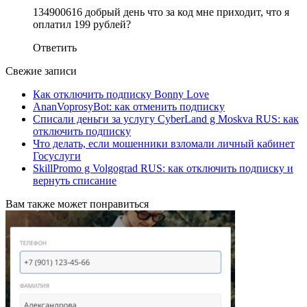
134900616 добрый день что за код мне приходит, что я
оплатил 199 рублей?
Ответить
Свежие записи
Как отключить подписку Bonny Love
AnanVoprosyBot: как отменить подписку
Списали деньги за услугу CyberLand g Moskva RUS: как
отключить подписку
Что делать, если мошенники взломали личный кабинет
Госуслуги
SkillPromo g Volgograd RUS: как отключить подписку и
вернуть списание
Вам также может понравиться