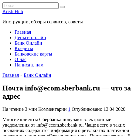
Перейти
Search
к
for:
KreditHub
содержанию
Инструкции, обзоры сервисов, советы
Главная
Деньги онлайн
Банк Онлайн
Кредиты
Банковские карты
О нас
Написать нам
Главная
»
Банк Онлайн
Почта info@ecom.sberbank.ru — что за
адрес
На чтение
3 мин
Комментарии
1
Опубликовано
13.04.2020
Многие клиенты Сбербанка получают электронные
уведомления от info@ecom.sberbank.ru. Чаще всего в таких
посланиях содержится информация о результатах платежной
операции, например «Отклонение» или «Подтверждение». В