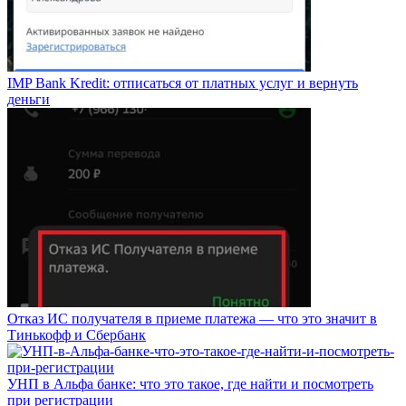
IMP Bank Kredit: отписаться от платных услуг и вернуть
деньги
Отказ ИС получателя в приеме платежа — что это значит в
Тинькофф и Сбербанк
УНП в Альфа банке: что это такое, где найти и посмотреть
при регистрации