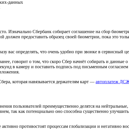
х
росто. Изначально Сбербанк собирает соглашение на сбор биомет
должен предоставить образец своей биометрии, пока это тольк
азу вас определять, что очень удобно при звонке в сервисный це
нее, говорит о том, что скоро Сбер начнёт собирать и данные 
секунд в камеру и поставить подпись под письменным согласием
иложения.
бера, которая навязывается держателям карт —
автоплатеж ДС
о мнения пользователей преимущественно делятся на нейтральны
ием, так как потенциально оно способна существенно улучшить
е активно противостоят процессам глобализации и негативно в