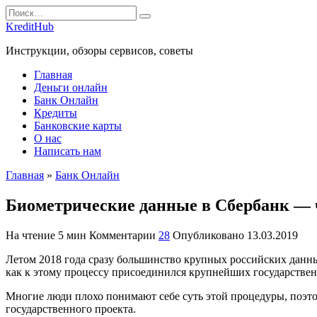
Перейти
Search
к
for:
KreditHub
содержанию
Инструкции, обзоры сервисов, советы
Главная
Деньги онлайн
Банк Онлайн
Кредиты
Банковские карты
О нас
Написать нам
Главная
»
Банк Онлайн
Биометрические данные в Сбербанк — ч
На чтение
5 мин
Комментарии
28
Опубликовано
13.03.2019
Летом 2018 года сразу большинство крупных российских данны
как к этому процессу присоединился крупнейших государстве
Многие люди плохо понимают себе суть этой процедуры, поэто
государственного проекта.