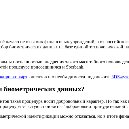
воё начало не от самих финансовых учреждений, а от российског
 сбор биометрических данных на базе единой технологической 
вольны поспешностью внедрения такого масштабного нововведен
этой процедуре присоединился и Sberbank.
окировки карт
клиентов
и о необходимости подключить
3DS-аут
ия биометрических данных?
ентов такая процедура носит добровольный характер. Но так как
 процедура зачастую становится “добровольно-принудительной”.
иометрической идентификации можно отказаться, но в итоге финан