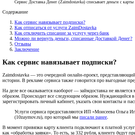
Сервис Доставка Денег (Zaimdostavka) списывает деньги с карты
Содержание
Как сервис навязывает подписки?
Как отписаться от услуги ZaimDostavka
Как отключить списание за услугу через банк
Можно ли вернуть деньги, списанные Доставкой Денег?
Отзывы
Заключение
Как сервис навязывает подписки?
Zaimdostavka — это очередной онлайн-проект, представляющий 
истории. В рекламе сервиса также говорится про выгодные пр
На деле все оказывается наоборот — займдоставка не являетс
образом. Происходит все следующим образом. Нуждающийся в д
зарегистрировать личный кабинет, указать свои контакты и па
Услуги сервиса предоставляются ИП «Моисеева Ольга Иг
(10zaymov.ru), про который мы
писали ранее
.
В момент привязки карту клиента подключают к платной услуге
как «обработка заявки». То есть, за 332 рубля, клиенту будут