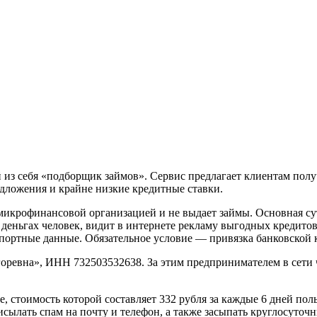
из себя «подборщик займов». Сервис предлагает клиентам получ
едложения и крайне низкие кредитные ставки.
я микрофинансовой организацией и не выдает займы. Основная с
еньгах человек, видит в интернете рекламу выгодных кредитов
спортные данные. Обязательное условие — привязка банковской 
оревна», ИНН 732503532638. За этим предпринимателем в сети 
, стоимость которой составляет 332 рубля за каждые 6 дней пол
 присылать спам на почту и телефон, а также засыпать круглосу