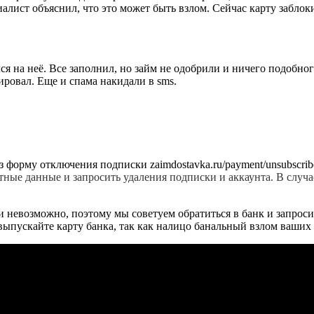
алист объяснил, что это может быть взлом. Сейчас карту заблок
я на неё. Все заполнил, но займ не одобрили и ничего подобног
ировал. Еще и спама накидали в sms.
з форму отключения подписки zaimdostavka.ru/payment/unsubscri
актные данные и запросить удаления подписки и аккаунта. В слу
и невозможно, поэтому мы советуем обратиться в банк и запрос
выпускайте карту банка, так как налицо банальный взлом ваших