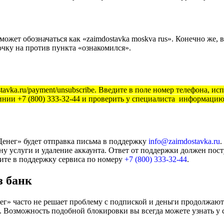
 может обозначаться как «zaimdostavka moskva rus». Конечно же
очку на против пункта «ознакомился».
tavka.ru/payment/unsubscribe. Введите в поле номер телефона, 
инии +7 (800) 333-32-44 и проверить у специалиста информацию
енег» будет отправка письма в поддержку
info@zaimdostavka.ru
.
ну услуги и удаление аккаунта. Ответ от поддержки должен пост
ите в поддержку сервиса по номеру
+7 (800) 333-32-44
.
з банк
ег» часто не решает проблему с подпиской и деньги продолжают
. Возможность подобной блокировки вы всегда можете узнать у 