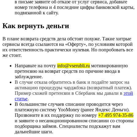
в письме заявите об отказе от услуг сервиса, добавьте
номер телефона и 4 последние цифры банковской карты,
подвязанной к сайту.
Как вернуть деньги
В плане возврата средств дела обстоят похуже. Такие хитрые
сервисы всегда ссылаются на «Оферту», по условиям которой
их ответственность практически нулевая. Но попробовать все
же стоит.
Направьте на почту
info@vserubli.ru
мотивированную
претензию на возврат средств по причине ввода в
заблуждение.
В случае отказа обратитесь в банк и подайте запрос на
активацию процедуры чарджбэка (возвратный платеж).
Пример схожей претензии в Сбербанк мы давали в
этой
статье
.
В большинстве случаев списание проводится через
платежную систему YooMoney (ранее Яндекс Деньги).
Прозвоните в их поддержку по номеру
+7 495 974-35-86
и заявите о несанкционированном списании со стороны
подборщика займов. Специалисты подскажут вам
дальнейшие шаги.