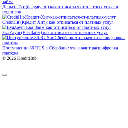
Деньги Тут (dengatyt.ru) как отписаться от платных услуг и
подписок
CreditHit (Кредит Хит): как отписаться от платных услуг
EvaZaym (Ева Займ) как отписаться от платных услуг
Поступление 86 RUS в Сбербанк: что значит расшифровка
платежа
© 2026 KreditHub