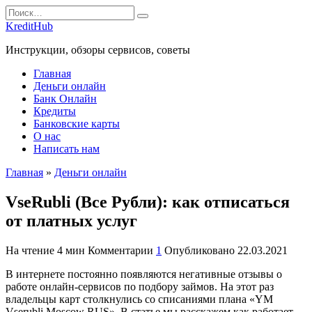
Перейти
Search
к
for:
KreditHub
содержанию
Инструкции, обзоры сервисов, советы
Главная
Деньги онлайн
Банк Онлайн
Кредиты
Банковские карты
О нас
Написать нам
Главная
»
Деньги онлайн
VseRubli (Все Рубли): как отписаться
от платных услуг
На чтение
4 мин
Комментарии
1
Опубликовано
22.03.2021
В интернете постоянно появляются негативные отзывы о
работе онлайн-сервисов по подбору займов. На этот раз
владельцы карт столкнулись со списаниями плана «YM
Vserubli Moscow RUS». В статье мы расскажем как работает