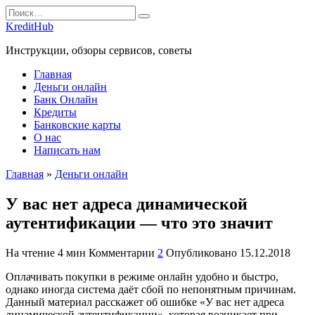
Перейти
Search
к
for:
KreditHub
содержанию
Инструкции, обзоры сервисов, советы
Главная
Деньги онлайн
Банк Онлайн
Кредиты
Банковские карты
О нас
Написать нам
Главная
»
Деньги онлайн
У вас нет адреса динамической
аутентификации — что это значит
На чтение
4 мин
Комментарии
2
Опубликовано
15.12.2018
Оплачивать покупки в режиме онлайн удобно и быстро,
однако иногда система даёт сбой по непонятным причинам.
Данный материал расскажет об ошибке «У вас нет адреса
динамической аутентификации», которая возникает при