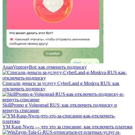
AnanVoprosyBot: как отменить подписку
Списали деньги за услугу CyberLand g Moskva RUS: как
отключить подписку
SkillPromo g Volgograd RUS: как отключить подписку и
вернуть списание
YM Kasp Nwru — что это за списание, как отключить платежи