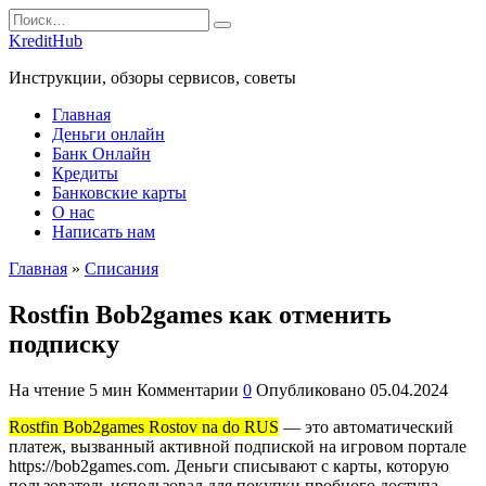
Перейти
Search
к
for:
KreditHub
содержанию
Инструкции, обзоры сервисов, советы
Главная
Деньги онлайн
Банк Онлайн
Кредиты
Банковские карты
О нас
Написать нам
Главная
»
Списания
Rostfin Bob2games как отменить
подписку
На чтение
5 мин
Комментарии
0
Опубликовано
05.04.2024
Rostfin Bob2games Rostov na do RUS
— это автоматический
платеж, вызванный активной подпиской на игровом портале
https://bob2games.com. Деньги списывают с карты, которую
пользователь использовал для покупки пробного доступа.