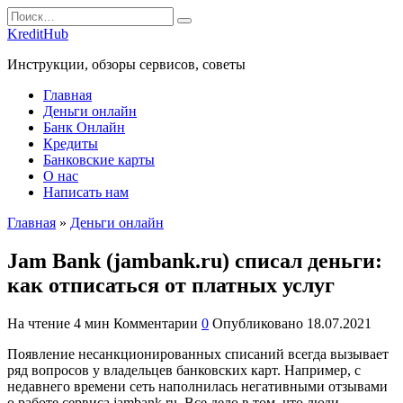
Перейти
Search
к
for:
KreditHub
содержанию
Инструкции, обзоры сервисов, советы
Главная
Деньги онлайн
Банк Онлайн
Кредиты
Банковские карты
О нас
Написать нам
Главная
»
Деньги онлайн
Jam Bank (jambank.ru) списал деньги:
как отписаться от платных услуг
На чтение
4 мин
Комментарии
0
Опубликовано
18.07.2021
Появление несанкционированных списаний всегда вызывает
ряд вопросов у владельцев банковских карт. Например, с
недавнего времени сеть наполнилась негативными отзывами
о работе сервиса jambank.ru. Все дело в том, что люди