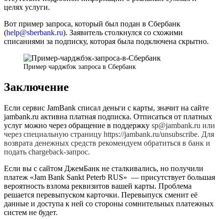
целях услуги.
Вот пример запроса, который был подан в Сбербанк
(
help@sberbank.ru
). Заявитель столкнулся со схожими
списаниями за подписку, которая была подключена скрытно.
Пример чарджбэк запроса в Сбербанк
Заключение
Если сервис JamBank списал деньги с карты, значит на сайте
jambank.ru активна платная подписка. Отписаться от платных
услуг можно через обращение в поддержку
sp@jambank.ru или
через специальную страницу https://jambank.ru/unsubscribe. Для
возврата денежных средств рекомендуем обратиться в банк и
подать chargeback-запрос.
Если вы с сайтом ДжемБанк не сталкивались, но получили
платеж «Jam Bank Sankt Peterb RUS» — присутствует большая
вероятность взлома реквизитов вашей карты. Проблема
решается перевыпуском карточки. Перевыпуск сменит её
данные и доступа к ней со стороны сомнительных платежных
систем не будет.