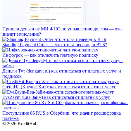
Пришли деньги от МИ ФНС по управлению долгом — что
значит зачисление?
Standing Payment Order — что это за перевод в ВТБ?
Инфоурок — как отключить платную подписку
Деньги Тут (dengatyt.ru) как отписаться от платных услуг и
подписок
CreditHit (Кредит Хит): как отписаться от платных услуг
EvaZaym (Ева Займ) как отписаться от платных услуг
Поступление 86 RUS в Сбербанк: что значит расшифровка
платежа
© 2026 KreditHub