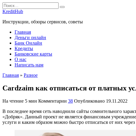
Перейти
Search
к
for:
KreditHub
содержанию
Инструкции, обзоры сервисов, советы
Главная
Деньги онлайн
Банк Онлайн
Кредиты
Банковские карты
О нас
Написать нам
Главная
»
Разное
Cardzaim как отписаться от платных ус
На чтение
5 мин
Комментарии
38
Опубликовано
19.11.2022
В последнее время сеть наводнили сайты сомнительного характ
«Добряк». Данный проект не является финансовым учреждение
услуги и каким образом можно быстро отписаться от них чере