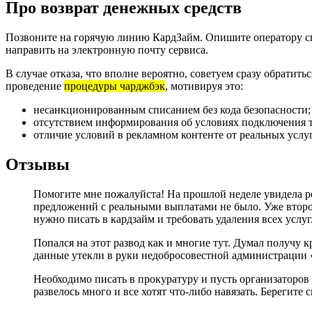
Про возврат денежных средств
Позвоните на горячую линию КардЗайм. Опишите оператору св
направить на электронную почту сервиса.
В случае отказа, что вполне вероятно, советуем сразу обратит
проведение
процедуры чарджбэк
, мотивируя это:
несанкционированным списанием без кода безопасности;
отсутствием информирования об условиях подключения 
отличие условий в рекламном контенте от реальных услуг
Отзывы
Помогите мне пожалуйста! На прошлой неделе увидела ре
предложений с реальными выплатами не было. Уже второй
нужно писать в кардзайм и требовать удаления всех услуг.
Попался на этот развод как и многие тут. Думал получу к
данные утекли в руки недобросовестной администрации «
Необходимо писать в прокуратуру и пусть организаторов 
развелось много и все хотят что-либо навязать. Берегите 