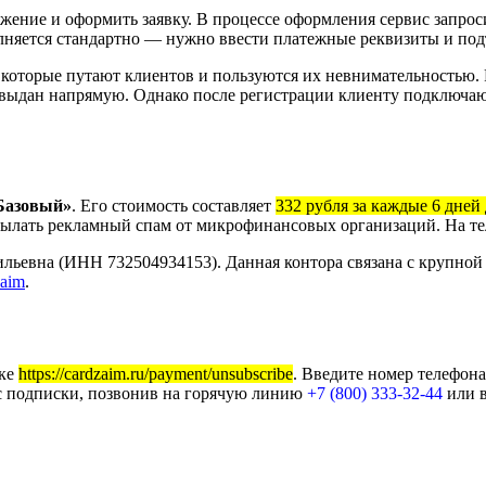
жение и оформить заявку. В процессе оформления сервис запро
няется стандартно — нужно ввести платежные реквизиты и подт
оторые путают клиентов и пользуются их невнимательностью. Р
ет выдан напрямую. Однако после регистрации клиенту подключа
Базовый»
. Его стоимость составляет
332 рубля за каждые 6 дней
рисылать рекламный спам от микрофинансовых организаций. На т
льевна (ИНН 732504934153). Данная контора связана с крупной
aim
.
лке
https://cardzaim.ru/payment/unsubscribe
. Введите номер телефон
ус подписки, позвонив на горячую линию
+7 (800) 333-32-44
или в