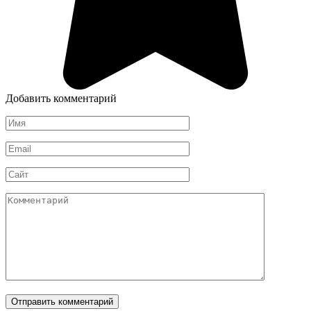
Добавить комментарий
Имя
*
Email
*
Сайт
Комментарий