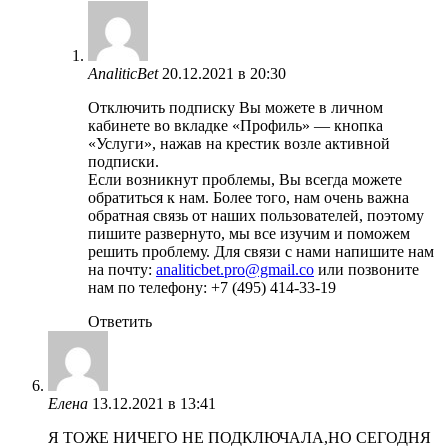
AnaliticBet
20.12.2021 в 20:30
Отключить подписку Вы можете в личном
кабинете во вкладке «Профиль» — кнопка
«Услуги», нажав на крестик возле активной
подписки.
Если возникнут проблемы, Вы всегда можете
обратиться к нам. Более того, нам очень важна
обратная связь от наших пользователей, поэтому
пишите развернуто, мы все изучим и поможем
решить проблему. Для связи с нами напишите нам
на почту:
analiticbet.pro@gmail.co
или позвоните
нам по телефону: +7 (495) 414-33-19
Ответить
Елена
13.12.2021 в 13:41
Я ТОЖЕ НИЧЕГО НЕ ПОДКЛЮЧАЛА,НО СЕГОДНЯ