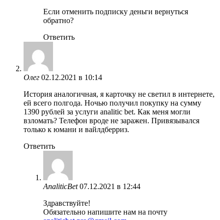
Если отменить подписку деньги вернуться
обратно?
Ответить
Олег
02.12.2021 в 10:14
История аналогичная, я карточку не светил в интернете,
ей всего полгода. Ночью получил покупку на сумму
1390 рублей за услуги analitic bet. Как меня могли
взломать? Телефон вроде не заражен. Привязывался
только к юмани и вайлдберриз.
Ответить
AnaliticBet
07.12.2021 в 12:44
Здравствуйте!
Обязательно напишите нам на почту