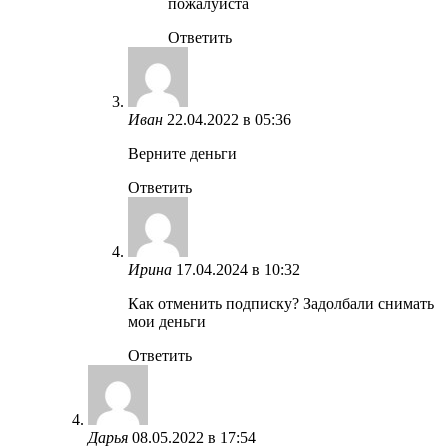
пожалуйста
Ответить
Иван
22.04.2022 в 05:36
Верните деньги
Ответить
Ирина
17.04.2024 в 10:32
Как отменить подписку? Задолбали снимать
мои деньги
Ответить
Дарья
08.05.2022 в 17:54