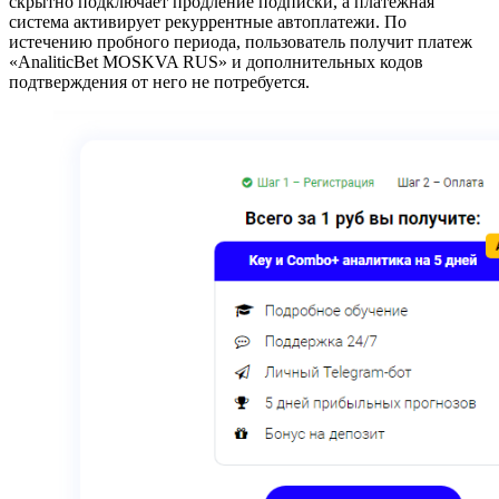
скрытно подключает продление подписки, а платежная
система активирует рекуррентные автоплатежи. По
истечению пробного периода, пользователь получит платеж
«AnaliticBet MOSKVA RUS» и дополнительных кодов
подтверждения от него не потребуется.