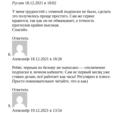
Руслан
18.12.2021 в 18:02
У меня трудностей с отменой подписки не было, сделать
это получилось проще простого. Сам же сервис
нравится, так как он не обманывает, а точность
прогнозов крайне высокая.
Спасибо.
Ответить
Александр
18.12.2021 в 18:28
Ребят, черным по белому же написано — отключение
подписки в личном кабинете. Сам не первый месяц уже
ставки делаю, всё работает как часы! Регулярно в плюсе.
Просто повнимательнее читайте, что и как)
Ответить
Александр
19.12.2021 в 13:54