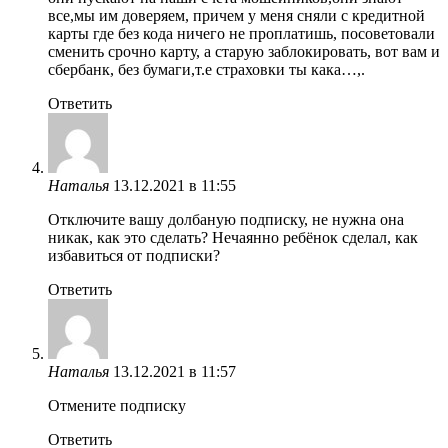
все,мы им доверяем, причем у меня сняли с кредитной
карты где без кода ничего не проплатишь, посоветовали
сменить срочно карту, а старую заблокировать, вот вам и
сбербанк, без бумаги,т.е страховки ты кака…,.
Ответить
Наталья
13.12.2021 в 11:55
Отключите вашу долбаную подписку, не нужна она
никак, как это сделать? Нечаянно ребёнок сделал, как
избавиться от подписки?
Ответить
Наталья
13.12.2021 в 11:57
Отмените подписку
Ответить