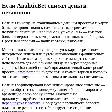
Если AnaliticBet списал деньги
незаконно
Если вы никогда не сталкивались с данным проектом и карту
банка не привязывали к сомнительным сервисам, но
получили списание «AnaliticBet Dyatkovo RU» — имеется
большая вероятность компрометации данных вашей карты.
Простыми словами — вашу карточку взломали.
Мошенники могли получить доступ к карте через взлом
интернет-банкинга или путем использования фишинговых
сайтов. После взлома данных, реквизиты карты могли
использовать для обналичивания денег через подобные
сервисы. Под нашей статьей про аналогичный капперский
проект
GameSport
вы найдете сотни комментариев в которых
читатели пишут гневные отзывы о незаконных списаниях.
Если вы зафиксировали несанкционированное списание —
срочно обратитесь в поддержку вашего банка и запросите
временную блокировку карты. Обязательно
проконсультируйтесь со специалистом по вопросу
перевыпуска пластика
. Процедура перевыпуска сбросит
платежные реквизиты и заблокирует все сторонние