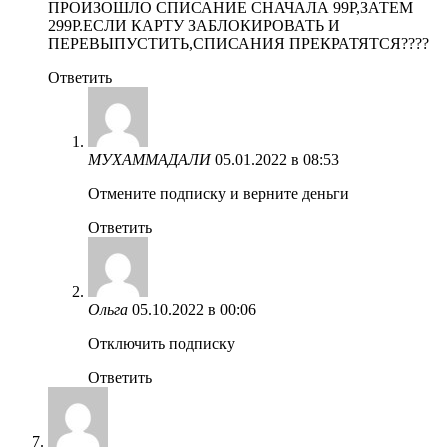
ПРОИЗОШЛО СПИСАНИЕ СНАЧАЛА 99Р,ЗАТЕМ
299Р.ЕСЛИ КАРТУ ЗАБЛОКИРОВАТЬ И
ПЕРЕВЫПУСТИТЬ,СПИСАНИЯ ПРЕКРАТЯТСЯ????
Ответить
МУХАММАДАЛИ
05.01.2022 в 08:53
Отмените подписку и верните деньги
Ответить
Ольга
05.10.2022 в 00:06
Отключить подписку
Ответить