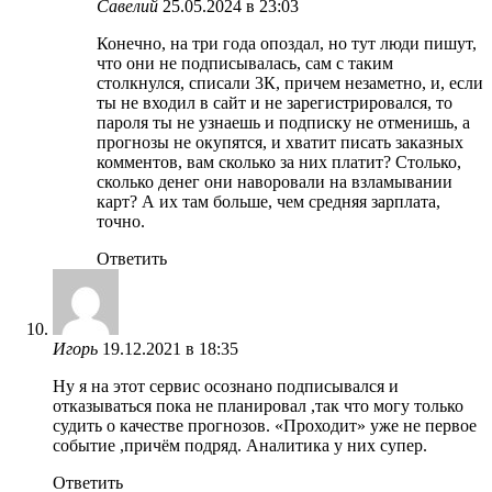
Савелий
25.05.2024 в 23:03
Конечно, на три года опоздал, но тут люди пишут,
что они не подписывалась, сам с таким
столкнулся, списали 3К, причем незаметно, и, если
ты не входил в сайт и не зарегистрировался, то
пароля ты не узнаешь и подписку не отменишь, а
прогнозы не окупятся, и хватит писать заказных
комментов, вам сколько за них платит? Столько,
сколько денег они наворовали на взламывании
карт? А их там больше, чем средняя зарплата,
точно.
Ответить
Игорь
19.12.2021 в 18:35
Ну я на этот сервис осознано подписывался и
отказываться пока не планировал ,так что могу только
судить о качестве прогнозов. «Проходит» уже не первое
событие ,причём подряд. Аналитика у них супер.
Ответить