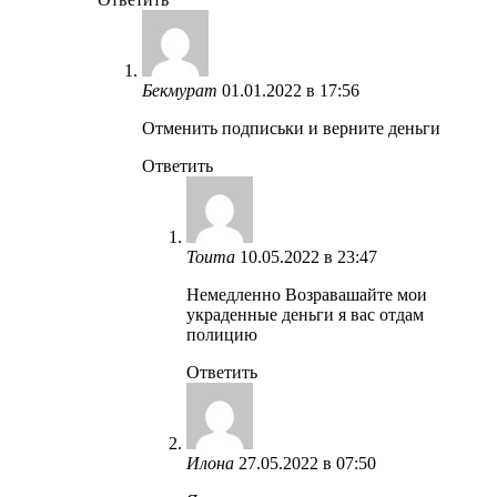
Бекмурат
01.01.2022 в 17:56
Отменить подписьки и верните деньги
Ответить
Тоита
10.05.2022 в 23:47
Немедленно Возравашайте мои
украденные деньги я вас отдам
полицию
Ответить
Илона
27.05.2022 в 07:50