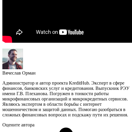
Вячеслав Орман
Администратор и автор проекта KreditHub. Эксперт в сфере
финансов, банковских услуг и кредитования. Выпускник РЭУ
имени Г.В. Плеханова. Погружен в тонкости работы
микрофинансовых организаций и микрокредитных сервисов.
Являюсь экспертом в области борьбы с интернет
мошенничеством и защитой данных. Помогаю разобраться в
сложных финансовых вопросах и подскажу пути их решения.
Оцените автора