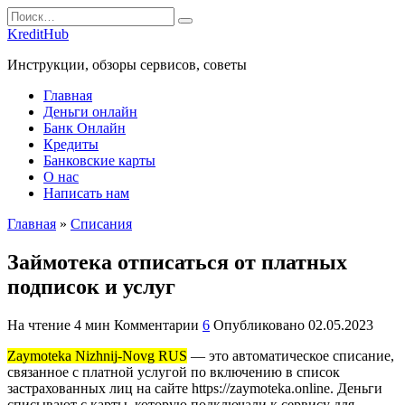
Перейти
Search
к
for:
KreditHub
содержанию
Инструкции, обзоры сервисов, советы
Главная
Деньги онлайн
Банк Онлайн
Кредиты
Банковские карты
О нас
Написать нам
Главная
»
Списания
Займотека отписаться от платных
подписок и услуг
На чтение
4 мин
Комментарии
6
Опубликовано
02.05.2023
Zaymoteka Nizhnij-Novg RUS
— это автоматическое списание,
связанное с платной услугой по включению в список
застрахованных лиц на сайте https://zaymoteka.online. Деньги
списывают с карты, которую подключали к сервису для