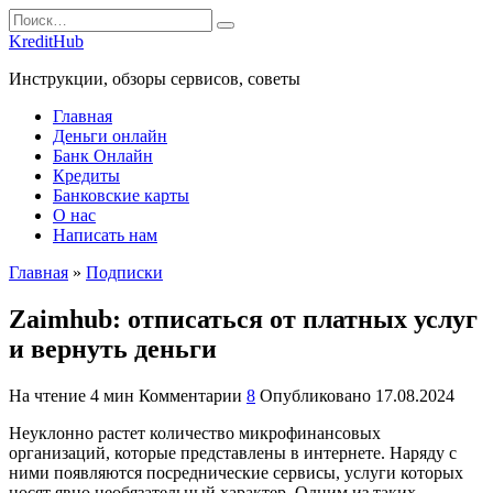
Перейти
Search
к
for:
KreditHub
содержанию
Инструкции, обзоры сервисов, советы
Главная
Деньги онлайн
Банк Онлайн
Кредиты
Банковские карты
О нас
Написать нам
Главная
»
Подписки
Zaimhub: отписаться от платных услуг
и вернуть деньги
На чтение
4 мин
Комментарии
8
Опубликовано
17.08.2024
Неуклонно растет количество микрофинансовых
организаций, которые представлены в интернете. Наряду с
ними появляются посреднические сервисы, услуги которых
носят явно необязательный характер. Одним из таких