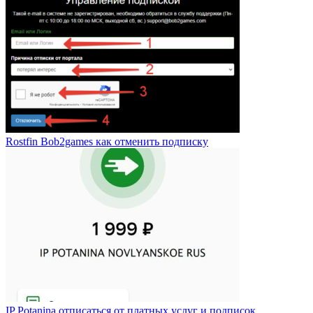
Rostfin Bob2games как отменить подписку
IP Potanina отписаться от платных услуг и подписок