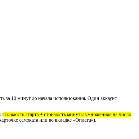
ь за 10 минут до начала использования. Один аккаунт
а:
стоимость старта + стоимость минуты умноженная на число
карточке самоката или во вкладке «Оплата»).