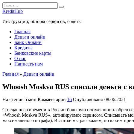
Перейти
Search
к
for:
KreditHub
содержанию
Инструкции, обзоры сервисов, советы
Главная
Деньги онлайн
Банк Онлайн
Кредиты
Банковские карты
О нас
Написать нам
Главная
»
Деньги онлайн
Whoosh Moskva RUS списали деньги с ка
На чтение
5 мин
Комментарии
16
Опубликовано
08.06.2021
С недавнего времени в России большую популярность обрел се
«Whoosh Moskva RUS», активируемое сервисом. Списывать могу
максимального штрафа). В статье мы расскажем, по каким прич