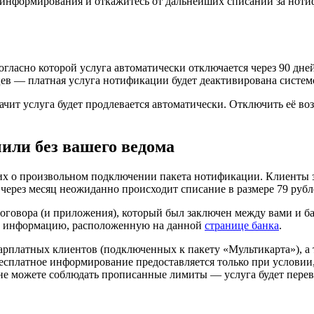
 информирования и откажитесь от дальнейших списаний за ноти
сно которой услуга автоматически отключается через 90 дней, е
яцев — платная услуга нотификации будет деактивирована систем
ачит услуга будет продлевается автоматически. Отключить её в
или без вашего ведома
их о произвольном подключении пакета нотификации. Клиенты з
через месяц неожиданно происходит списание в размере 79 рубл
 договора (и приложения), который был заключен между вами и 
те информацию, расположенную на данной
странице банка
.
зарплатных клиентов (подключенных к пакету «Мультикарта»), а
есплатное информирование предоставляется только при условии,
не можете соблюдать прописанные лимиты — услуга будет переве