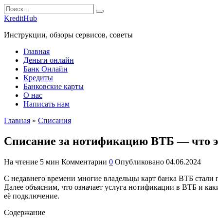
Перейти
Search
к
for:
KreditHub
содержанию
Инструкции, обзоры сервисов, советы
Главная
Деньги онлайн
Банк Онлайн
Кредиты
Банковские карты
О нас
Написать нам
Главная
»
Списания
Списание за нотификацию ВТБ — что э
На чтение
5 мин
Комментарии
0
Опубликовано
04.06.2024
С недавнего времени многие владельцы карт банка ВТБ стали 
Далее объясним, что означает услуга нотификации в ВТБ и как
её подключение.
Содержание