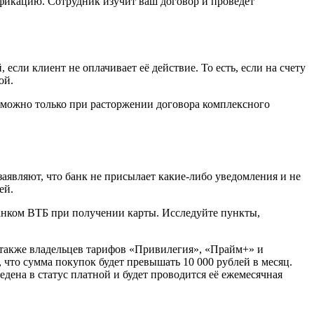
фикацию. Сотрудник изучит ваш договор и проведет
сли клиент не оплачивает её действие. То есть, если на счету
ой.
озможно только при расторжении договора комплексного
аявляют, что банк не присылает какие-либо уведомления и не
ей.
банком ВТБ при получении карты. Исследуйте пункты,
 также владельцев тарифов «Привилегия», «Прайм+» и
 что сумма покупок будет превышать 10 000 рублей в месяц.
дена в статус платной и будет проводится её ежемесячная