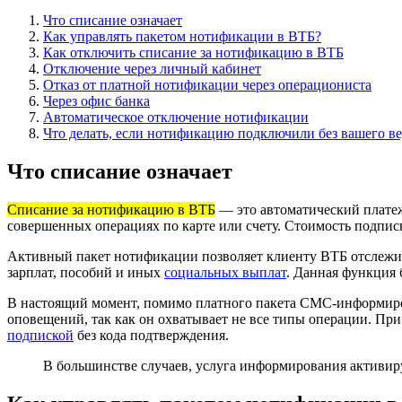
Что списание означает
Как управлять пакетом нотификации в ВТБ?
Как отключить списание за нотификацию в ВТБ
Отключение через личный кабинет
Отказ от платной нотификации через операциониста
Через офис банка
Автоматическое отключение нотификации
Что делать, если нотификацию подключили без вашего в
Что списание означает
Списание за нотификацию в ВТБ
— это автоматический плате
совершенных операциях по карте или счету. Стоимость подписк
Активный пакет нотификации позволяет клиенту ВТБ отслежив
зарплат, пособий и иных
социальных выплат
. Данная функция
В настоящий момент, помимо платного пакета СМС-информиров
оповещений, так как он охватывает не все типы операции. Пр
подпиской
без кода подтверждения.
В большинстве случаев, услуга информирования активиру