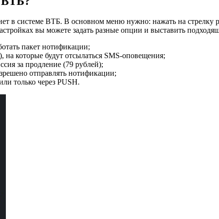
 ВТБ?
ет в системе ВТБ. В основном меню нужно: нажать на стрелку
тройках вы можете задать разные опции и выставить подходящ
аботать пакет нотификации;
), на которые будут отсылаться SMS-оповещения;
ссия за продление (79 рублей);
азрешено отправлять нотификации;
или только через PUSH.