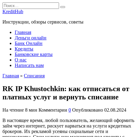
Перейти
Search
к
for:
KreditHub
содержанию
Инструкции, обзоры сервисов, советы
Главная
Деньги онлайн
Банк Онлайн
Кредиты
Банковские карты
О нас
Написать нам
Главная
»
Списания
RK IP Khustochkin: как отписаться от
платных услуг и вернуть списание
На чтение
8 мин
Комментарии
0
Опубликовано
02.08.2024
В настоящее время, любой пользователь, желающий оформить
займ через интернет, рискует нарваться на услуги кредитных
брокеров. Их рекламой усеяны социальные сети и
мессенджеры. Свои услуги они маскируют под кредиты с