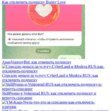
Как отключить подписку Bonny Love
AnanVoprosyBot: как отменить подписку
Списали деньги за услугу CyberLand g Moskva RUS: как
отключить подписку
SkillPromo g Volgograd RUS: как отключить подписку и
вернуть списание