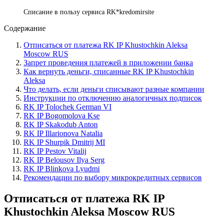
Списание в пользу сервиса RK*kredomirsite
Содержание
Отписаться от платежа RK IP Khustochkin Aleksa
Moscow RUS
Запрет проведения платежей в приложении банка
Как вернуть деньги, списанные RK IP Khustochkin
Aleksa
Что делать, если деньги списывают разные компании
Инструкции по отключению аналогичных подписок
RK IP Tolochek German VI
RK IP Bogomolova Kse
RK IP Skakodub Anton
RK IP Illarionova Natalia
RK IP Shurpik Dmitrij MI
RK IP Pestov Vitalij
RK IP Belousov Ilya Serg
RK IP Blinkova Lyudmi
Рекомендации по выбору микрокредитных сервисов
Отписаться от платежа RK IP
Khustochkin Aleksa Moscow RUS