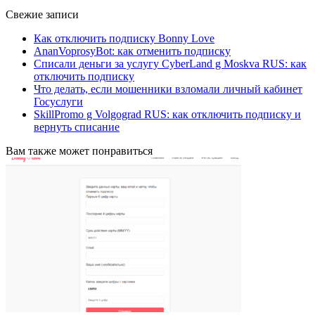
Свежие записи
Как отключить подписку Bonny Love
AnanVoprosyBot: как отменить подписку
Списали деньги за услугу CyberLand g Moskva RUS: как
отключить подписку
Что делать, если мошенники взломали личный кабинет
Госуслуги
SkillPromo g Volgograd RUS: как отключить подписку и
вернуть списание
Вам также может понравиться