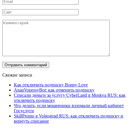
Email
*
Сайт
Комментарий
Свежие записи
Как отключить подписку Bonny Love
AnanVoprosyBot: как отменить подписку
Списали деньги за услугу CyberLand g Moskva RUS: как
отключить подписку
Что делать, если мошенники взломали личный кабинет
Госуслуги
SkillPromo g Volgograd RUS: как отключить подписку и
вернуть списание