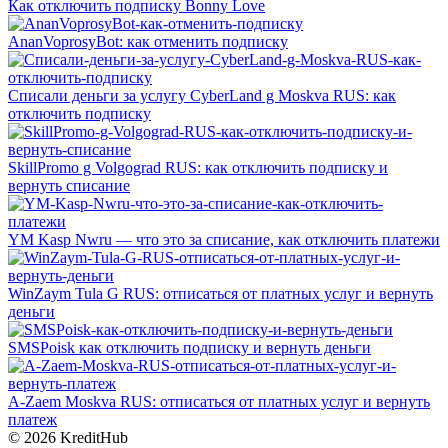
Как отключить подписку Bonny Love
AnanVoprosyBot: как отменить подписку
Списали деньги за услугу CyberLand g Moskva RUS: как
отключить подписку
SkillPromo g Volgograd RUS: как отключить подписку и
вернуть списание
YM Kasp Nwru — что это за списание, как отключить платежи
WinZaym Tula G RUS: отписаться от платных услуг и вернуть
деньги
SMSPoisk как отключить подписку и вернуть деньги
A-Zaem Moskva RUS: отписаться от платных услуг и вернуть
платеж
© 2026 KreditHub