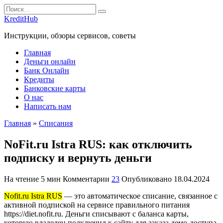
Перейти
Search
к
for:
KreditHub
содержанию
Инструкции, обзоры сервисов, советы
Главная
Деньги онлайн
Банк Онлайн
Кредиты
Банковские карты
О нас
Написать нам
Главная
»
Списания
NoFit.ru Istra RUS: как отключить
подписку и вернуть деньги
На чтение
5 мин
Комментарии
23
Опубликовано
18.04.2024
Nofit.ru Istra RUS
— это автоматическое списание, связанное с
активной подпиской на сервисе правильного питания
https://diet.nofit.ru. Деньги списывают с баланса карты,
которую владелец подключил к сайту для заказа демо-доступа.