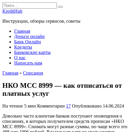
Перейти
Search
к
for:
KreditHub
содержанию
Инструкции, обзоры сервисов, советы
Главная
Деньги онлайн
Банк Онлайн
Кредиты
Банковские карты
О нас
Написать нам
Главная
»
Списания
НКО МСС 8999 — как отписаться от
платных услуг
На чтение
5 мин
Комментарии
17
Опубликовано
14.06.2024
Довольно часто клиентам банков поступают оповещения о
списаниях, в которых получателем средств прописан «НКО
МСС 8999». Снимать могут разные суммы, но чаще всего это
488 или 1996 рублей. Владельцам карт не сразу удается