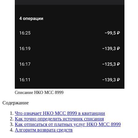
Списание НКО МСС 8999
Содержание
Что означает НКО МСС 8999 в квитанции
Как точно определить источник списания
Как отписаться от платных услуг НКО МСС 8999
Алгоритм возврата средств