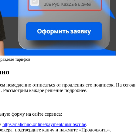
разделе тарифов
чно
туем немедленно отписаться от продления его подписок. На сег
. Рассмотрим каждое решение подробнее.
ную форму на сайте сервиса:
цу
https://nalichno.online/payment/unsubscribe
.
рокера, подтвердите капчу и нажмите «Продолжить».