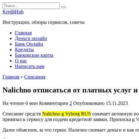
Перейти
Search
к
for:
KreditHub
содержанию
Инструкции, обзоры сервисов, советы
Главная
Деньги онлайн
Банк Онлайн
Кредиты
Банковские карты
О нас
Написать нам
Главная
»
Списания
Nalichno отписаться от платных услуг и
На чтение
6 мин
Комментарии
2
Опубликовано
15.11.2023
Списание средств
Nalichno g Vyborg RUS
означает активную под
привязал к сервису для подачи кредитной заявки. Приписка g 
Далее объясним, за что сервис Налично снимает деньги и как о