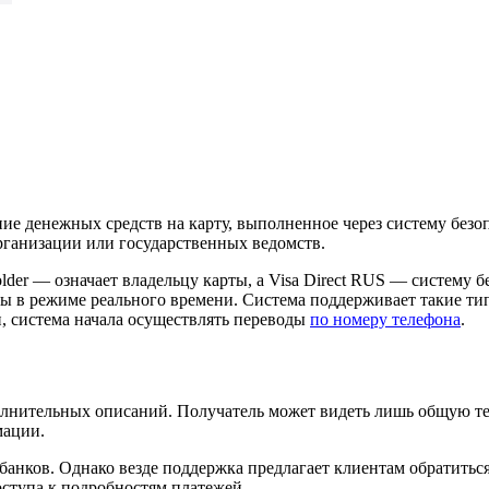
 денежных средств на карту, выполненное через систему безоп
рганизации или государственных ведомств.
der — означает владельцу карты, а Visa Direct RUS — систему б
оды в режиме реального времени. Система поддерживает такие ти
и, система начала осуществлять переводы
по номеру телефона
.
полнительных описаний. Получатель может видеть лишь общую 
мации.
анков. Однако везде поддержка предлагает клиентам обратиться
оступа к подробностям платежей.