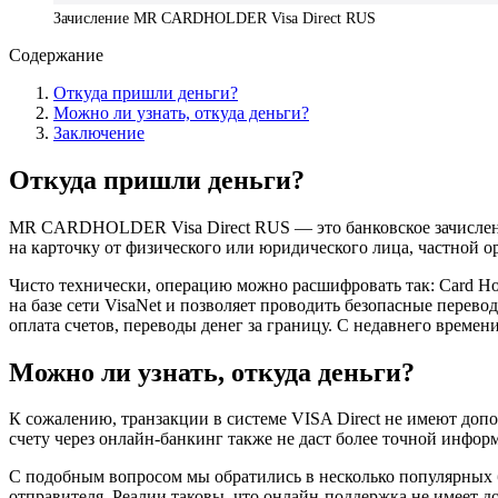
Зачисление MR CARDHOLDER Visa Direct RUS
Содержание
Откуда пришли деньги?
Можно ли узнать, откуда деньги?
Заключение
Откуда пришли деньги?
MR CARDHOLDER Visa Direct RUS — это банковское зачисление
на карточку от физического или юридического лица, частной о
Чисто технически, операцию можно расшифровать так: Card Hol
на базе сети VisaNet и позволяет проводить безопасные перев
оплата счетов, переводы денег за границу. С недавнего времен
Можно ли узнать, откуда деньги?
К сожалению, транзакции в системе VISA Direct не имеют до
счету через онлайн-банкинг также не даст более точной инфор
С подобным вопросом мы обратились в несколько популярных б
отправителя. Реалии таковы, что онлайн-поддержка не имеет д