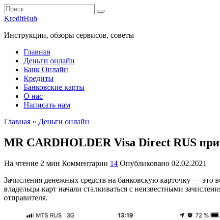
Перейти
Search
к
for:
KreditHub
содержанию
Инструкции, обзоры сервисов, советы
Главная
Деньги онлайн
Банк Онлайн
Кредиты
Банковские карты
О нас
Написать нам
Главная
»
Деньги онлайн
MR CARDHOLDER Visa Direct RUS приш
На чтение
2 мин
Комментарии
14
Опубликовано
02.02.2021
Зачисления денежных средств на банковскую карточку — это вс
владельцы карт начали сталкиваться с неизвестными зачислен
отправителя.