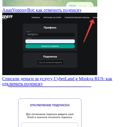
AnanVoprosyBot: как отменить подписку
Списали деньги за услугу CyberLand g Moskva RUS: как
отключить подписку