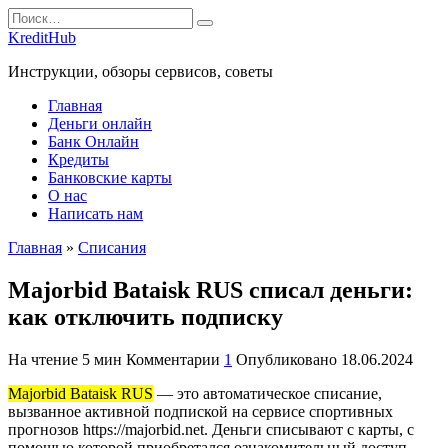
Перейти
Search
к
for:
KreditHub
содержанию
Инструкции, обзоры сервисов, советы
Главная
Деньги онлайн
Банк Онлайн
Кредиты
Банковские карты
О нас
Написать нам
Главная
»
Списания
Majorbid Bataisk RUS списал деньги:
как отключить подписку
На чтение
5 мин
Комментарии
1
Опубликовано
18.06.2024
Majorbid Bataisk RUS
— это автоматическое списание,
вызванное активной подпиской на сервисе спортивных
прогнозов https://majorbid.net. Деньги списывают с карты, с
помощью которой приобретался ознакомительный доступ.