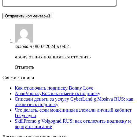
саловат
08.07.2024 в 09:21
я хочу от них подписаться отменить
Ответить
Свежие записи
Как отключить подписку Bonny Love
AnanVoprosyBot: как отменить подписку
Списали деньги за услугу CyberLand g Moskva RUS: как
отключить подписку
Что делать, если мошенники взломали личный кабинет
Госуслуги
SkillPromo g Volgograd RUS: как отключить подписку и
вернуть списание
Вам также может понравиться