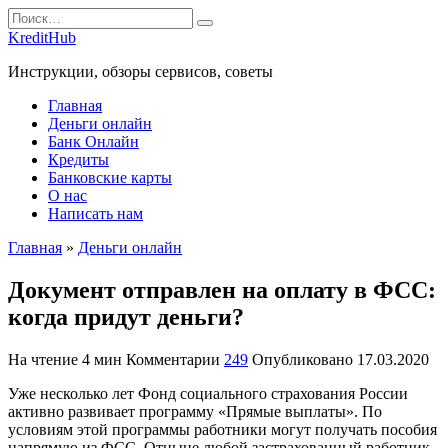
Перейти
Search
к
for:
KreditHub
содержанию
Инструкции, обзоры сервисов, советы
Главная
Деньги онлайн
Банк Онлайн
Кредиты
Банковские карты
О нас
Написать нам
Главная
»
Деньги онлайн
Документ отправлен на оплату в ФСС:
когда придут деньги?
На чтение
4 мин
Комментарии
249
Опубликовано
17.03.2020
Уже несколько лет Фонд социального страхования России
активно развивает программу «Прямые выплаты». По
условиям этой программы работники могут получать пособия
напрямую из ФСС. Отныне любой застрахованный работник