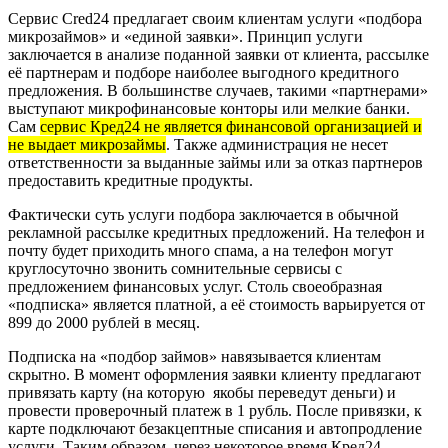
Сервис Cred24 предлагает своим клиентам услуги «подбора
микрозаймов» и «единой заявки». Принцип услуги
заключается в анализе поданной заявки от клиента, рассылке
её партнерам и подборе наиболее выгодного кредитного
предложения. В большинстве случаев, такими «партнерами»
выступают микрофинансовые конторы или мелкие банки.
Сам
сервис Кред24 не является финансовой организацией и
не выдает микрозаймы
. Также администрация не несет
ответственности за выданные займы или за отказ партнеров
предоставить кредитные продукты.
Фактически суть услуги подбора заключается в обычной
рекламной рассылке кредитных предложений. На телефон и
почту будет приходить много спама, а на телефон могут
круглосуточно звонить сомнительные сервисы с
предложением финансовых услуг. Столь своеобразная
«подписка» является платной, а её стоимость варьируется от
899 до 2000 рублей в месяц.
Подписка на «подбор займов» навязывается клиентам
скрытно. В момент оформления заявки клиенту предлагают
привязать карту (на которую якобы переведут деньги) и
провести проверочный платеж в 1 рубль. После привязки, к
карте подключают безакцептные списания и автопродление
услуги. Таким образом, через некоторое время Кред24