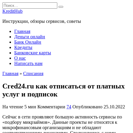
Перейти
Search
к
for:
KreditHub
содержанию
Инструкции, обзоры сервисов, советы
Главная
Деньги онлайн
Банк Онлайн
Кредиты
Банковские карты
О нас
Написать нам
Главная
»
Списания
Cred24.ru как отписаться от платных
услуг и подписок
На чтение
5 мин
Комментарии
74
Опубликовано
25.10.2022
Сейчас в сети проявляют большую активность сервисы по
«подбору микрзаймов». Данные проекты не относятся к
микрофинансовым организациям и не обладают
соответствующими лицензиями. Столкнувшись с ними,