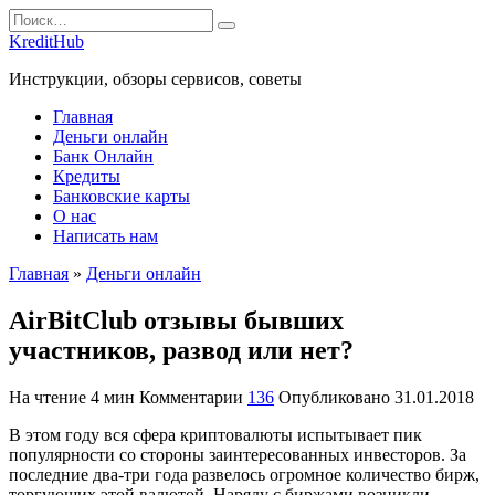
Перейти
Search
к
for:
KreditHub
содержанию
Инструкции, обзоры сервисов, советы
Главная
Деньги онлайн
Банк Онлайн
Кредиты
Банковские карты
О нас
Написать нам
Главная
»
Деньги онлайн
AirBitClub отзывы бывших
участников, развод или нет?
На чтение
4 мин
Комментарии
136
Опубликовано
31.01.2018
В этом году вся сфера криптовалюты испытывает пик
популярности со стороны заинтересованных инвесторов. За
последние два-три года развелось огромное количество бирж,
торгующих этой валютой. Наряду с биржами возникли