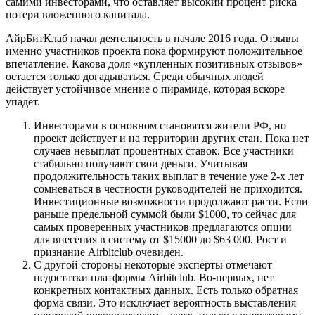
самими инвесторами, что оставляет высокий процент риска
потери вложенного капитала.
АйрБитКлаб начал деятельность в начале 2016 года. Отзывы
именно участников проекта пока формируют положительное
впечатление. Какова доля «купленных позитивных отзывов»
остается только догадываться. Среди обычных людей
действует устойчивое мнение о пирамиде, которая вскоре
упадет.
Инвесторами в основном становятся жители РФ, но
проект действует и на территории других стан. Пока нет
случаев невыплат процентных ставок. Все участники
стабильно получают свои деньги. Учитывая
продолжительность таких выплат в течение уже 2-х лет
сомневаться в честности руководителей не приходится.
Инвестиционные возможности продолжают расти. Если
раньше предельной суммой были $1000, то сейчас для
самых проверенных участников предлагаются опции
для внесения в систему от $15000 до $63 000. Рост и
признание Airbitclub очевиден.
С другой стороны некоторые эксперты отмечают
недостатки платформы Airbitclub. Во-первых, нет
конкретных контактных данных. Есть только обратная
форма связи. Это исключает вероятность выставления