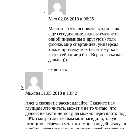
Кэт
02.06.2018 в 06:35
Мало того что основатель один, так
еще сегодняшние лидеры гуляют из
одной пирамиды в другую))) толк
фьюже, мир спартанцев, универсал
тим, в промежутках была замутка с
кофе, сейчас аир бит. Верьте в сказки
дальше)))
Ответить
Михаил
31.05.2018 в 13:42
Алена сказки не рассказывайте. Скажите нам
глупцам ,что читать, может я не то читаю, что
деньги вывести не могу, да можно через влбтк под
50%, смотрю жестко вам мозг загвдили, такую
позицию встречаю у тех кто много людей втянул в
аирбит , судя по всему пытаются людей успокоить