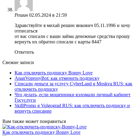
Решин
02.05.2024 в 21:59
Здравствуйте я михай решин янкович 05.11.1996 и хочу
отписаться
от вас списали с ваши займа денежные средства прошу
вернуть их обратно списали с карты 8447
Ответить
Свежие записи
Как отключить подписку Bonny Love
AnanVoprosyBot: как отменить подписку
Списали деньги за услугу CyberLand g Moskva RUS: как
отключить подписку
Что делать, если мошенники взломали личный кабинет
Госуслуги
SkillPromo g Volgograd RUS: как отключить подписку и
вернуть списание
Вам также может понравиться
Как отключить подписку Bonny Love