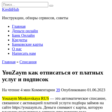
Перейти
Search
к
for:
KreditHub
содержанию
Инструкции, обзоры сервисов, советы
Главная
Деньги онлайн
Банк Онлайн
Кредиты
Банковские карты
О нас
Написать нам
Главная
»
Списания
YouZaym как отписаться от платных
услуг и подписок
На чтение
4 мин
Комментарии
39
Опубликовано
01.06.2023
Youzaym Moskovskaya RUS
— это автоматическое списание,
связанное с активацией платной услуги подбора займов на
сайте https://youzaym.ru. Деньги снимают с карты, которую
владелец подключил к сервису при помощи кода