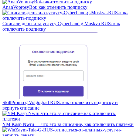
AnanVoprosyBot: как отменить подписку
Списали деньги за услугу CyberLand g Moskva RUS: как
отключить подписку
SkillPromo g Volgograd RUS: как отключить подписку и
вернуть списание
YM Kasp Nwru — что это за списание, как отключить платежи