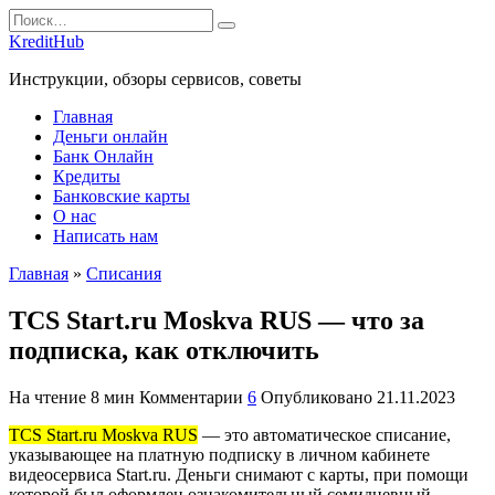
Перейти
Search
к
for:
KreditHub
содержанию
Инструкции, обзоры сервисов, советы
Главная
Деньги онлайн
Банк Онлайн
Кредиты
Банковские карты
О нас
Написать нам
Главная
»
Списания
TCS Start.ru Moskva RUS — что за
подписка, как отключить
На чтение
8 мин
Комментарии
6
Опубликовано
21.11.2023
TCS Start.ru Moskva RUS
— это автоматическое списание,
указывающее на платную подписку в личном кабинете
видеосервиса Start.ru. Деньги снимают с карты, при помощи
которой был оформлен ознакомительный семидневный