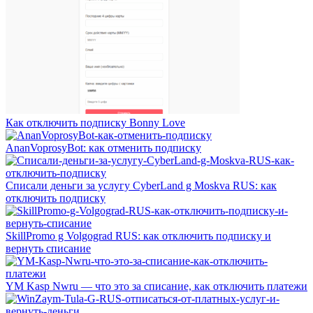
Как отключить подписку Bonny Love
AnanVoprosyBot: как отменить подписку
Списали деньги за услугу CyberLand g Moskva RUS: как
отключить подписку
SkillPromo g Volgograd RUS: как отключить подписку и
вернуть списание
YM Kasp Nwru — что это за списание, как отключить платежи