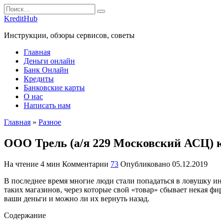
Перейти
Search
к
for:
KreditHub
содержанию
Инструкции, обзоры сервисов, советы
Главная
Деньги онлайн
Банк Онлайн
Кредиты
Банковские карты
О нас
Написать нам
Главная
»
Разное
ООО Трель (а/я 229 Московский АСЦ) к
На чтение
4 мин
Комментарии
73
Опубликовано
05.12.2019
В последнее время многие люди стали попадаться в ловушку ин
таких магазинов, через которые свой «товар» сбывает некая 
ваши деньги и можно ли их вернуть назад.
Содержание