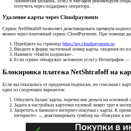
Абонентам Билайна, Теле2 и Мегафон рекомендуем откры
получить через поддержку оператора.
Удаление карты через Cloudpayments
Сервис NetShtrafoff позволяет деактивировать премиум-подписк
можно через платежный сервис CloudPayments. При помощи да
Перейдите на страницу
https://my.cloudpayments.ru
.
Введите в форму частичный номер карты, сведения по п
Нажмите «Найти подписки».
Если сервис обнаружит активную услугу Нетштрафов — в
Блокировка платежа NetShtrafoff на кар
Если вы отказались от продления подписки, но списания с ка
один из следующих вариантов:
Обнулить баланс карты, перечислив деньги на основной 
Задать в настройках карточки нулевой лимит трат в интер
Запретить в банкинге интернет-покупки с карты. К прим
интернете» → деактивировать тумблер на «Покупки в ин