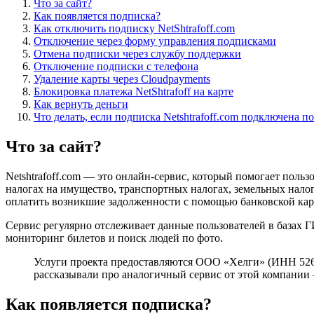
Что за сайт?
Как появляется подписка?
Как отключить подписку NetShtrafoff.com
Отключение через форму управления подписками
Отмена подписки через службу поддержки
Отключение подписки с телефона
Удаление карты через Cloudpayments
Блокировка платежа NetShtrafoff на карте
Как вернуть деньги
Что делать, если подписка Netshtrafoff.com подключена 
Что за сайт?
Netshtrafoff.com — это онлайн-сервис, который помогает пол
налогах на имущество, транспортных налогах, земельных нало
оплатить возникшие задолженности с помощью банковской кар
Сервис регулярно отслеживает данные пользователей в базах
мониторинг билетов и поиск людей по фото.
Услуги проекта предоставляются ООО «Хелги» (ИНН 52602
рассказывали про аналогичный сервис от этой компани
Как появляется подписка?