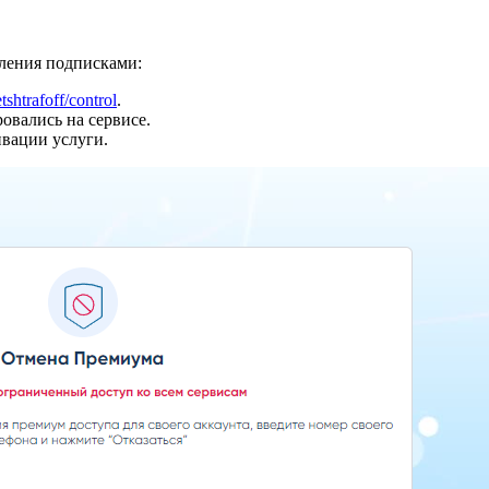
вления подписками:
tshtrafoff/control
.
овались на сервисе.
ивации услуги.