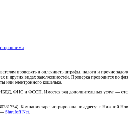
посторонними
ьзователям проверять и оплачивать штрафы, налоги и прочие за
гах и других видах задолженностей. Проверка проводится по ф
ты или электронного кошелька.
 ГИБДД, ФНС и ФССП. Имеется ряд дополнительных услуг — отсл
81754). Компания зарегистрирована по адресу: г. Нижний Новгор
и —
Shtrafoff Net
.