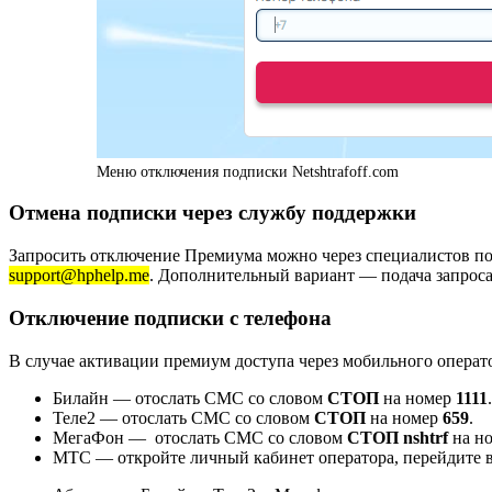
Меню отключения подписки Netshtrafoff.com
Отмена подписки через службу поддержки
Запросить отключение Премиума можно через специалистов 
support@hphelp.me
. Дополнительный вариант — подача запроса
Отключение подписки с телефона
В случае активации премиум доступа через мобильного операт
Билайн — отослать СМС со словом
СТОП
на номер
1111
.
Теле2 — отослать СМС со словом
СТОП
на номер
659
.
МегаФон — отослать СМС со словом
СТОП nshtrf
на н
МТС — откройте личный кабинет оператора, перейдите в р