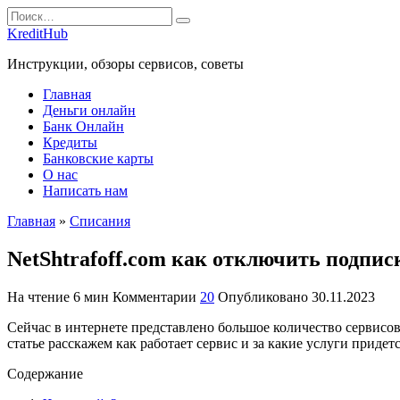
Перейти
Search
к
for:
KreditHub
содержанию
Инструкции, обзоры сервисов, советы
Главная
Деньги онлайн
Банк Онлайн
Кредиты
Банковские карты
О нас
Написать нам
Главная
»
Списания
NetShtrafoff.com как отключить подпис
На чтение
6 мин
Комментарии
20
Опубликовано
30.11.2023
Сейчас в интернете представлено большое количество сервисов
статье расскажем как работает сервис и за какие услуги прид
Содержание