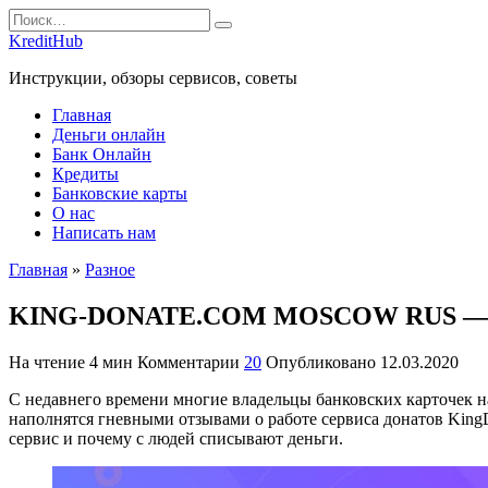
Перейти
Search
к
for:
KreditHub
содержанию
Инструкции, обзоры сервисов, советы
Главная
Деньги онлайн
Банк Онлайн
Кредиты
Банковские карты
О нас
Написать нам
Главная
»
Разное
KING-DONATE.COM MOSCOW RUS — ка
На чтение
4 мин
Комментарии
20
Опубликовано
12.03.2020
С недавнего времени многие владельцы банковских карточек н
наполнятся гневными отзывами о работе сервиса донатов KingD
сервис и почему с людей списывают деньги.