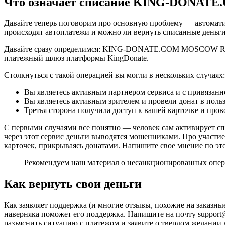
Что означает списание KING-DONA
Давайте теперь поговорим про основную проблему — автоматич
происходят автоплатежи и можно ли вернуть списанные деньг
Давайте сразу определимся: KING-DONATE.COM MOSCOW RUS — э
платежный шлюз платформы KingDonate.
Столкнуться с такой операцией вы могли в нескольких случаях:
Вы являетесь активным партнером сервиса и с привязанн
Вы являетесь активным зрителем и провели донат в польз
Третья сторона получила доступ к вашей карточке и пр
С первыми случаями все понятно — человек сам активирует спи
через этот сервис деньги выводятся мошенниками. Про участие
карточек, прикрываясь донатами. Напишите свое мнение по эт
Рекомендуем наш материал о несанкционированных опер
Как вернуть свои деньги
Как заявляет поддержка (и многие отзывы, похожие на заказны
наверняка поможет его поддержка. Напишите на почту support@
разъяснить ситуацию с платежом и заявите о твердом желании 