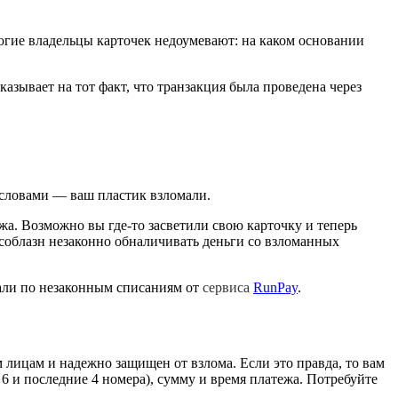
огие владельцы карточек недоумевают: на каком основании
вает на тот факт, что транзакция была проведена через
 словами — ваш пластик взломали.
жа. Возможно вы где-то засветили свою карточку и теперь
к соблазн незаконно обналичивать деньги со взломанных
али по незаконным списаниям от
сервиса
RunPay
.
м лицам и надежно защищен от взлома. Если это правда, то вам
6 и последние 4 номера), сумму и время платежа. Потребуйте