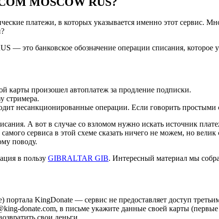
TE.COM MOSCOW RUS?
еские платежи, в которых указывается именно этот сервис. Мн
и?
то банковское обозначение операции списания, которое указы
ой карты произошел автоплатеж за продление подписки.
у стримера.
оводит несанкционированные операции. Если говорить простыми
сания. А вот в случае со взломом нужно искать источник плате
 самого сервиса в этой схеме сказать ничего не можем, но вели
ому поводу.
ация в пользу
GIBRALTAR GIB
. Интересный материал мы собр
е) портала KingDonate — сервис не предоставляет доступ третьи
king-donate.com, в письме укажите данные своей карты (первые 
возвратить свои деньги.