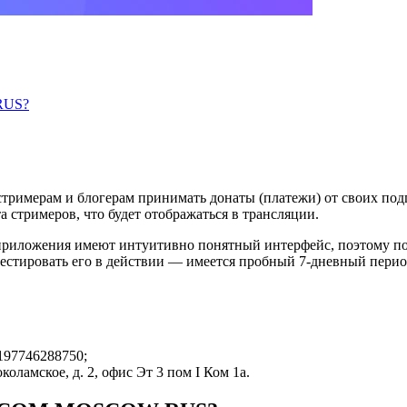
RUS?
стримерам и блогерам принимать донаты (платежи) от своих п
а стримеров, что будет отображаться в трансляции.
риложения имеют интуитивно понятный интерфейс, поэтому подк
тестировать его в действии — имеется пробный 7-дневный перио
197746288750;
оламское, д. 2, офис Эт 3 пом I Ком 1а.