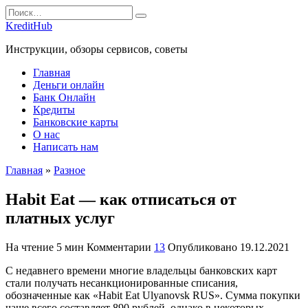
Перейти
Search
к
for:
KreditHub
содержанию
Инструкции, обзоры сервисов, советы
Главная
Деньги онлайн
Банк Онлайн
Кредиты
Банковские карты
О нас
Написать нам
Главная
»
Разное
Habit Eat — как отписаться от
платных услуг
На чтение
5 мин
Комментарии
13
Опубликовано
19.12.2021
С недавнего времени многие владельцы банковских карт
стали получать несанкционированные списания,
обозначенные как «Habit Eat Ulyanovsk RUS». Сумма покупки
чаще всего составляет 890 рублей, однако в некоторых