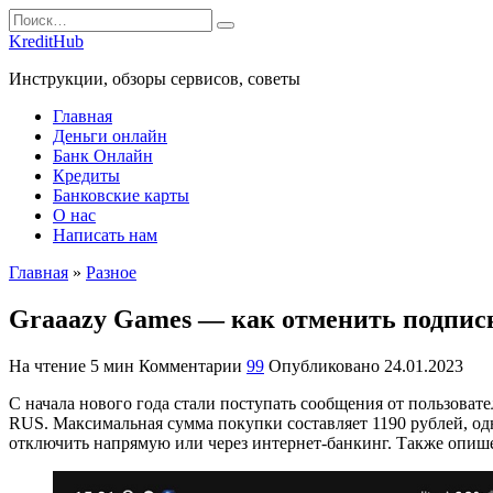
Перейти
Search
к
for:
KreditHub
содержанию
Инструкции, обзоры сервисов, советы
Главная
Деньги онлайн
Банк Онлайн
Кредиты
Банковские карты
О нас
Написать нам
Главная
»
Разное
Graaazy Games — как отменить подписк
На чтение
5 мин
Комментарии
99
Опубликовано
24.01.2023
С начала нового года стали поступать сообщения от пользоват
RUS. Максимальная сумма покупки составляет 1190 рублей, одн
отключить напрямую или через интернет-банкинг. Также опиш