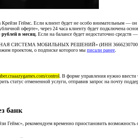
 Крейзи Геймс. Если клиент будет не особо внимательным — он
бличной оферте», через 24 часа клиенту будет подключена осно
 рублей в месяц
. Если на балансе будет недостаточно средств 
НАЯ СИСТЕМА МОБИЛЬНЫХ РЕШЕНИЙ» (ИНН 3666230700). Адрес:
хожим проектом, о подписке которого мы
писали ранее
.
mber.craaazygames.com/control
. В форме управления нужно ввести 
ить статус отмененной услуги, отправив запрос на почту подд
з банк
зи Геймс», рекомендуем временно приостановить возможность о