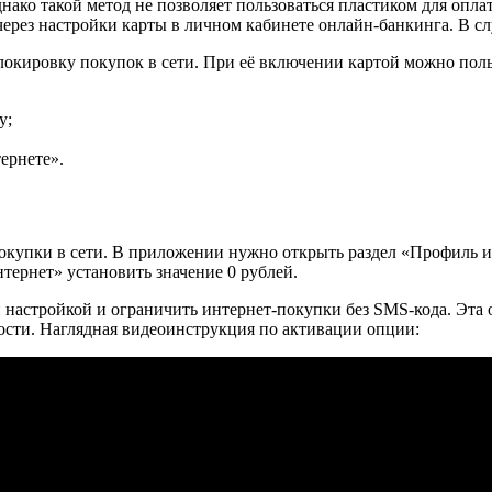
однако такой метод не позволяет пользоваться пластиком для оп
через настройки карты в личном кабинете онлайн-банкинга. В сл
кировку покупок в сети. При её включении картой можно поль
у;
ернете».
купки в сети. В приложении нужно открыть раздел «Профиль и
тернет» установить значение 0 рублей.
й настройкой и ограничить интернет-покупки без SMS-кода. Эта 
ости. Наглядная видеоинструкция по активации опции: