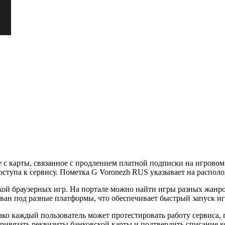
 с карты, связанное с продлением платной подписки на игровом
оступа к сервису. Пометка G Voronezh RUS указывает на распол
ой браузерных игр. На портале можно найти игры разных жанров
ван под разные платформы, что обеспечивает быстрый запуск иг
ако каждый пользователь может протестировать работу сервиса,
ивязать реквизиты банковской карты и подтвердить списание к