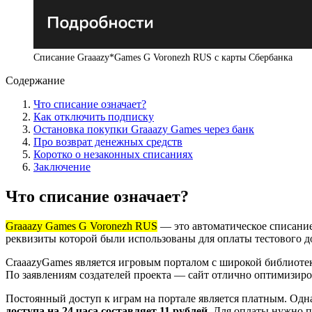
Списание Graaazy*Games G Voronezh RUS с карты Сбербанка
Содержание
Что списание означает?
Как отключить подписку
Остановка покупки Graaazy Games через банк
Про возврат денежных средств
Коротко о незаконных списаниях
Заключение
Что списание означает?
Graaazy Games G Voronezh RUS
— это автоматическое списание
реквизиты которой были использованы для оплаты тестового д
CraaazyGames является игровым порталом с широкой библиотек
По заявлениям создателей проекта — сайт отлично оптимизиро
Постоянный доступ к играм на портале является платным. Одн
доступа на 24 часа составляет 11 рублей.
Для оплаты нужно пр