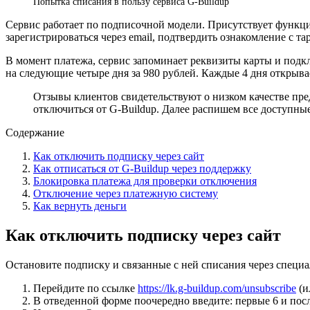
Попытка списания в пользу сервиса G-Buildup
Сервис работает по подписочной модели. Присутствует функци
зарегистрироваться через email, подтвердить ознакомление с т
В момент платежа, сервис запоминает реквизиты карты и подк
на следующие четыре дня за 980 рублей. Каждые 4 дня открыва
Отзывы клиентов свидетельствуют о низком качестве пре
отключиться от G-Buildup. Далее распишем все доступны
Содержание
Как отключить подписку через сайт
Как отписаться от G-Buildup через поддержку
Блокировка платежа для проверки отключения
Отключение через платежную систему
Как вернуть деньги
Как отключить подписку через сайт
Остановите подписку и связанные с ней списания через специ
Перейдите по ссылке
https://lk.g-buildup.com/unsubscribe
(и
В отведенной форме поочередно введите: первые 6 и пос