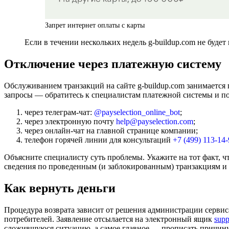
Запрет интернет оплаты с карты
Если в течении нескольких недель g-buildup.com не буде
Отключение через платежную систему
Обслуживанием транзакций на сайте g-buildup.com занимается 
запросы — обратитесь к специалистам платежной системы и п
через телеграм-чат:
@payselection_online_bot
;
через электронную почту
help@payselection.com
;
через онлайн-чат на главной странице компании;
телефон горячей линии для консультаций
+7 (499) 113-14
Объясните специалисту суть проблемы. Укажите на тот факт, ч
сведения по проведенным (и заблокированным) транзакциям и п
Как вернуть деньги
Процедура возврата зависит от решения администрации сервиса.
потребителей. Заявление отсылается на электронный ящик
sup
сложившуюся ситуацию, а самое главное — прописать причину