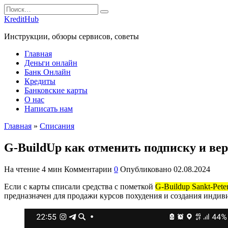
Перейти
Search
к
for:
KreditHub
содержанию
Инструкции, обзоры сервисов, советы
Главная
Деньги онлайн
Банк Онлайн
Кредиты
Банковские карты
О нас
Написать нам
Главная
»
Списания
G-BuildUp как отменить подписку и вер
На чтение
4 мин
Комментарии
0
Опубликовано
02.08.2024
Если с карты списали средства с пометкой
G-Buildup Sankt-Pet
предназначен для продажи курсов похудения и создания индив