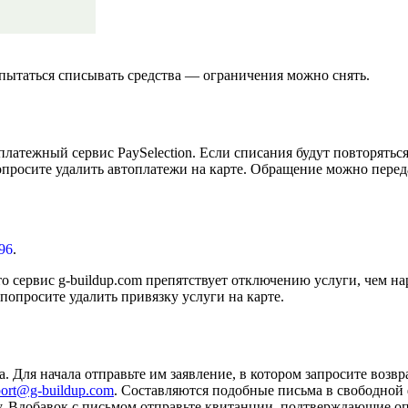
т пытаться списывать средства — ограничения можно снять.
платежный сервис PaySelection. Если списания будут повторятьс
опросите удалить автоплатежи на карте. Обращение можно пере
-96
.
то сервис g-buildup.com препятствует отключению услуги, чем н
опросите удалить привязку услуги на карте.
 Для начала отправьте им заявление, в котором запросите возвра
port@g-buildup.com
. Составляются подобные письма в свободной
. Вдобавок с письмом отправьте квитанции, подтверждающие оп