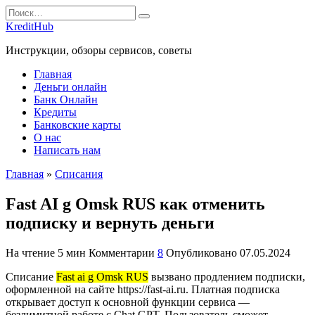
Перейти
Search
к
for:
KreditHub
содержанию
Инструкции, обзоры сервисов, советы
Главная
Деньги онлайн
Банк Онлайн
Кредиты
Банковские карты
О нас
Написать нам
Главная
»
Списания
Fast AI g Omsk RUS как отменить
подписку и вернуть деньги
На чтение
5 мин
Комментарии
8
Опубликовано
07.05.2024
Списание
Fast ai g Omsk RUS
вызвано продлением подписки,
оформленной на сайте https://fast-ai.ru. Платная подписка
открывает доступ к основной функции сервиса —
безлимитной работе с Chat GPT. Пользователь сможет