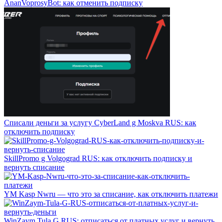
AnanVoprosyBot: как отменить подписку
Списали деньги за услугу CyberLand g Moskva RUS: как
отключить подписку
SkillPromo g Volgograd RUS: как отключить подписку и
вернуть списание
YM Kasp Nwru — что это за списание, как отключить платежи
WinZaym Tula G RUS: отписаться от платных услуг и вернуть