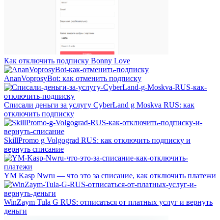
Как отключить подписку Bonny Love
AnanVoprosyBot: как отменить подписку
Списали деньги за услугу CyberLand g Moskva RUS: как
отключить подписку
SkillPromo g Volgograd RUS: как отключить подписку и
вернуть списание
YM Kasp Nwru — что это за списание, как отключить платежи
WinZaym Tula G RUS: отписаться от платных услуг и вернуть
деньги