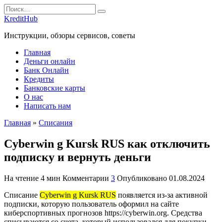
Перейти
Search
к
for:
KreditHub
содержанию
Инструкции, обзоры сервисов, советы
Главная
Деньги онлайн
Банк Онлайн
Кредиты
Банковские карты
О нас
Написать нам
Главная
»
Списания
Cyberwin g Kursk RUS как отключить
подписку и вернуть деньги
На чтение
4 мин
Комментарии
3
Опубликовано
01.08.2024
Списание
Cyberwin g Kursk RUS
появляется из-за активной
подписки, которую пользователь оформил на сайте
киберспортивных прогнозов https://cyberwin.org. Средства
списываются со счета, который использовался для покупки