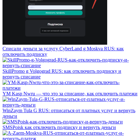
Списали деньги за услугу CyberLand g Moskva RUS: как
отключить подписку
SkillPromo g Volgograd RUS: как отключить подписку и
вернуть списание
YM Kasp Nwru — что это за списание, как отключить платежи
WinZaym Tula G RUS: отписаться от платных услуг и вернуть
деньги
SMSPoisk как отключить подписку и вернуть деньги