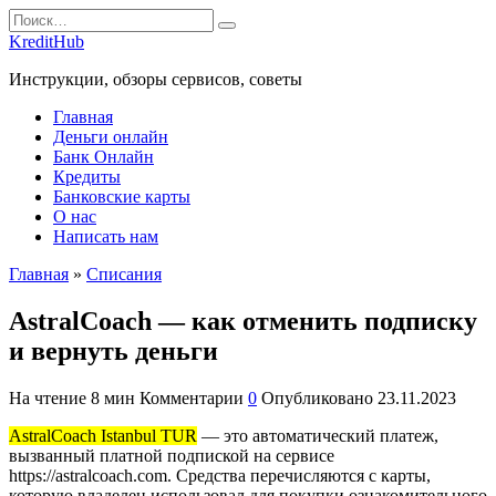
Перейти
Search
к
for:
KreditHub
содержанию
Инструкции, обзоры сервисов, советы
Главная
Деньги онлайн
Банк Онлайн
Кредиты
Банковские карты
О нас
Написать нам
Главная
»
Списания
AstralCoach — как отменить подписку
и вернуть деньги
На чтение
8 мин
Комментарии
0
Опубликовано
23.11.2023
AstralCoach Istanbul TUR
— это автоматический платеж,
вызванный платной подпиской на сервисе
https://astralcoach.com. Средства перечисляются с карты,
которую владелец использовал для покупки ознакомительного