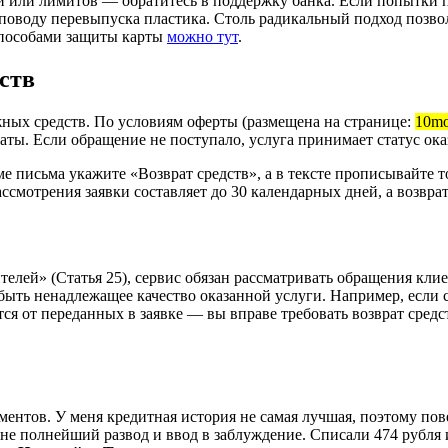
 или лимитов — обратитесь в поддержку банка. Если попытки 
о поводу перевыпуска пластика. Столь радикальный подход позв
способами защиты карты
можно тут
.
ств
ных средств. По условиям оферты (размещена на странице:
10mo
аты. Если обращение не поступало, услуга принимает статус ока
е письма укажите «Возврат средств», а в тексте прописывайте 
смотрения заявки составляет до 30 календарных дней, а возврат
телей» (Статья 25), сервис обязан рассматривать обращения кл
ыть ненадлежащее качество оказанной услуги. Например, если с
ся от переданных в заявке — вы вправе требовать возврат средс
ментов. У меня кредитная история не самая лучшая, поэтому пове
не полнейший развод и ввод в заблуждение. Списали 474 рубля 