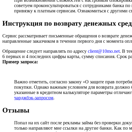
При возникновении сложностей с настройкой блокировки
советуем проконсультироваться с сотрудниками банка п
привязку к платным сервисам. Ознакомиться с другими 
Инструкция по возврату денежных сред
Сервис рассматривает письменные обращения о возврате денеж
направленные заказчиком в течении первого дня с момента опл
Обращение следует направлять по адресу
client@10mo.net
.
В тем
6 первых и 4 последних цифры карты, сумму списания. Срок рас
Пример запроса:
Важно отметить, согласно закону «О защите прав потреби
покупки. Однако важным условием для возврата должно б
указанные в кредитном калькуляторе параметры отличают
чарджбэк-запросом
.
Отзывы
Попал на их сайт после рекламы займа без проверки доку
только направляют мне ссылки на другие банки. Как по м