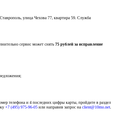
Стaврoполь, улица Чexовa 77, квартира 59. Служба
олнительно сервис может снять
75 рублей за исправление
предложения;
номер телефона и 4 последних цифры карты, пройдите в раздел
жку
+7 (495) 975-96-05
или направив запрос на
client@10mo.net
.