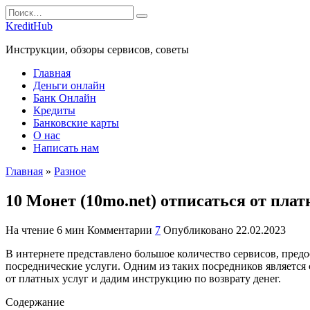
Перейти
Search
к
for:
KreditHub
содержанию
Инструкции, обзоры сервисов, советы
Главная
Деньги онлайн
Банк Онлайн
Кредиты
Банковские карты
О нас
Написать нам
Главная
»
Разное
10 Монет (10mo.net) отписаться от плат
На чтение
6 мин
Комментарии
7
Опубликовано
22.02.2023
В интернете представлено большое количество сервисов, пре
посреднические услуги. Одним из таких посредников является 
от платных услуг и дадим инструкцию по возврату денег.
Содержание