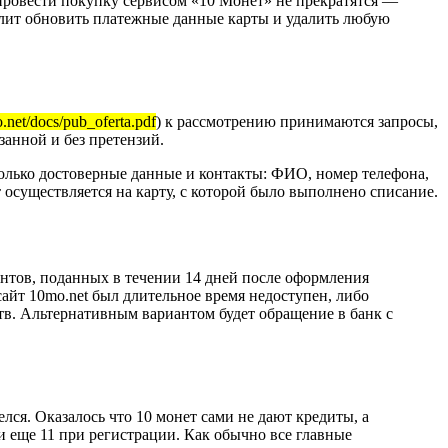
провести покупку сервисом «10 Монет» не прекратятся —
олит обновить платежные данные карты и удалить любую
.net/docs/pub_oferta.pdf
) к рассмотрению принимаются запросы,
занной и без претензий.
только достоверные данные и контакты: ФИО, номер телефона,
 осуществляется на карту, с которой было выполнено списание.
иентов, поданных в течении 14 дней после оформления
айт 10mo.net был длительное время недоступен, либо
тв. Альтернативным вариантом будет обращение в банк с
лся. Оказалось что 10 монет сами не дают кредиты, а
и еще 11 при регистрации. Как обычно все главные