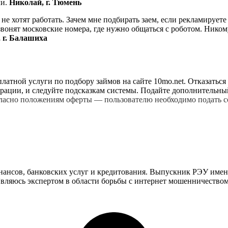
ли.
Николай, г. Тюмень
е хотят работать. Зачем мне подбирать заем, если рекламирует
вонят московские номера, где нужно общаться с роботом. Ником
 г. Балашиха
латной услуги по подбору займов на сайте 10mo.net. Отказатьс
трации, и следуйте подсказкам системы. Подайте дополнительны
согласно положениям оферты — пользователю необходимо подат
инансов, банковских услуг и кредитования. Выпускник РЭУ имен
ляюсь экспертом в области борьбы с интернет мошенничеством