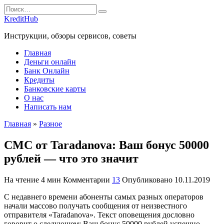
Перейти
Search
к
for:
KreditHub
содержанию
Инструкции, обзоры сервисов, советы
Главная
Деньги онлайн
Банк Онлайн
Кредиты
Банковские карты
О нас
Написать нам
Главная
»
Разное
СМС от Taradanova: Ваш бонус 50000
рублей — что это значит
На чтение
4 мин
Комментарии
13
Опубликовано
10.11.2019
С недавнего времени абоненты самых разных операторов
начали массово получать сообщения от неизвестного
отправителя «Taradanova». Текст оповещения дословно
говорит о следующем: Ваш бонус 50000 рублей успешно