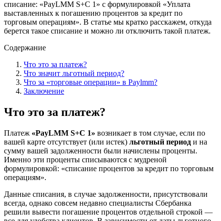
списание: «PayLMM S+C 1» с формулировкой «Уплата
выставленных к погашению процентов за кредит по
торговым операциям». В статье мы кратко расскажем, откуда
берется такое списание и можно ли отключить такой платеж.
Содержание
Что это за платеж?
Что значит льготный период?
Что за «торговые операции» в Paylmm?
Заключение
Что это за платеж?
Платеж
«PayLMM S+C 1»
возникает в том случае, если по
вашей карте отсутствует (или истек)
льготный период
и на
сумму вашей задолженности были начислены проценты.
Именно эти проценты списываются с мудреной
формулировкой: «списание процентов за кредит по торговым
операциям».
Данные списания, в случае задолженности, присутствовали
всегда, однако совсем недавно специалисты Сбербанка
решили вывести погашение процентов отдельной строкой —
все для удобства клиентов. В зависимости от даты льготного