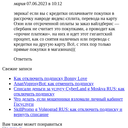
мария
07.06.2023 в 10:12
эврика! если вы с кредитки оплачиваете покупки в
рассрочку навроде яндекс-сплита, перевода на карту
Озон или отсроченной оплаты за заказ вайлдберис —
сбербанк не считает это покупками, а проводит как
«прочие платежи». на них и идет этот гигантский
процент, как со снятия наличных или перевода с
кредитки на другую карту. Всё, с этих пор только
прямые покупки в магазинах(((
Ответить
Свежие записи
Как отключить подписку Bonny Love
AnanVoprosyBot: как отменить подписку
Списали деньги за услугу CyberLand g Moskva RUS: как
отключить подписку
Что делать, если мошенники взломали личный кабинет
Госуслуги
SkillPromo g Volgograd RUS: как отключить подписку и
вернуть списание
Вам также может понравиться